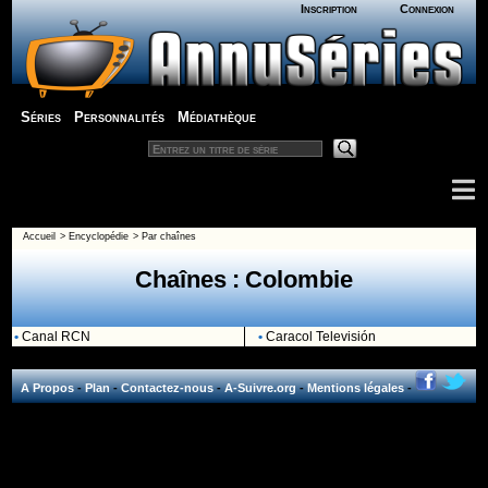
Inscription
Connexion
Séries
Personnalités
Médiathèque
Accueil
>
Encyclopédie
>
Par chaînes
Chaînes : Colombie
•
Canal RCN
•
Caracol Televisión
A Propos
-
Plan
-
Contactez-nous
-
A-Suivre.org
-
Mentions légales
-