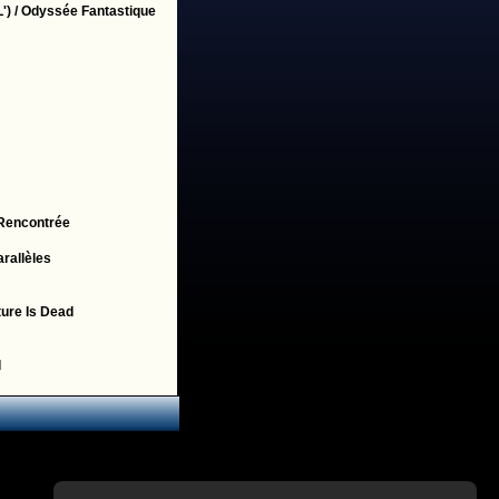
') / Odyssée Fantastique
 Rencontrée
arallèles
ture Is Dead
d