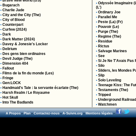
•
Brave New World (US)
•
Odyssée Imaginaire (L
•
Bugarach
(L')
•
Charlie Jade
•
Ordinary Joe
•
City and the City (The)
•
Parallel Me
•
City of Blood
•
Peste (La) (Fr)
•
Counterpart
•
Pouvoir (Le)
•
Curfew (2024)
•
Purge (The)
•
Dark
•
Regime (The)
•
Dark Matter (2024)
•
Residue
•
Davey & Jonesie's Locker
•
Rictus
•
Delirium
•
Salvage Marines
•
Des gens bien ordinaires
•
See
•
Devil Judge (The)
•
Si Je Ne T'Avais Pas
•
Dimension 404
•
Silo
•
Fallout
•
Sliders, les Mondes P
•
Films de la fin du monde (Les)
•
Slip
•
Fringe
•
Solo Leveling
•
Gen:LOCK
•
Teenage Kiss: The Fu
•
Handmaid's Tale : la servante écarlate (The)
•
Testaments (The)
•
Harsh Realm / Le Royaume
•
Tripped
•
Hot Skull
•
Underground Railroa
•
Into The Badlands
•
Watchmen
A Propos
-
Plan
-
Contactez-nous
-
A-Suivre.org
-
Mentions légales
-