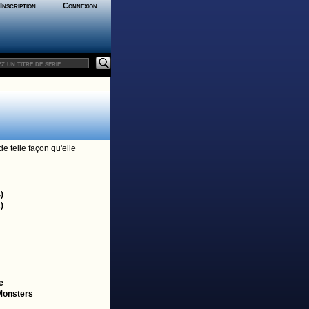
Inscription
Connexion
e telle façon qu'elle
)
)
e
Monsters