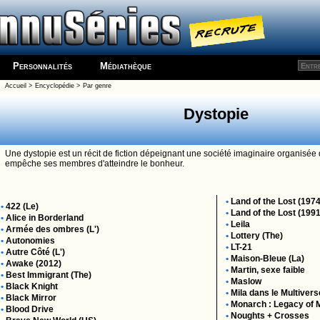
Personnalités
Médiathèque
Accueil
>
Encyclopédie
>
Par genre
Dystopie
Une dystopie est un récit de fiction dépeignant une société imaginaire organisée d
empêche ses membres d'atteindre le bonheur.
•
Land of the Lost (1974
•
422 (Le)
•
Land of the Lost (1991
•
Alice in Borderland
•
Leila
•
Armée des ombres (L')
•
Lottery (The)
•
Autonomies
•
LT-21
•
Autre Côté (L')
•
Maison-Bleue (La)
•
Awake (2012)
•
Martin, sexe faible
•
Best Immigrant (The)
•
Maslow
•
Black Knight
•
Mila dans le Multivers
•
Black Mirror
•
Monarch : Legacy of 
•
Blood Drive
•
Noughts + Crosses