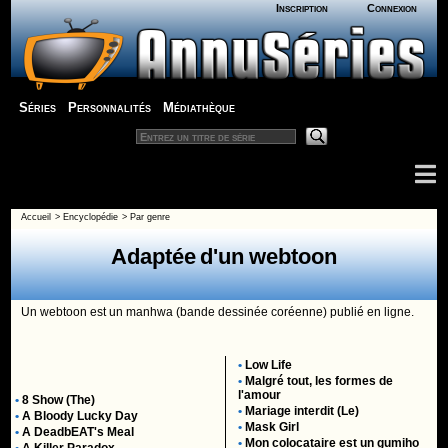
Inscription
Connexion
Séries
Personnalités
Médiathèque
Accueil
>
Encyclopédie
>
Par genre
Adaptée d'un webtoon
Un webtoon est un manhwa (bande dessinée coréenne) publié en ligne.
•
Low Life
•
Malgré tout, les formes de
l'amour
•
8 Show (The)
•
Mariage interdit (Le)
•
A Bloody Lucky Day
•
Mask Girl
•
A DeadbEAT's Meal
•
Mon colocataire est un gumiho