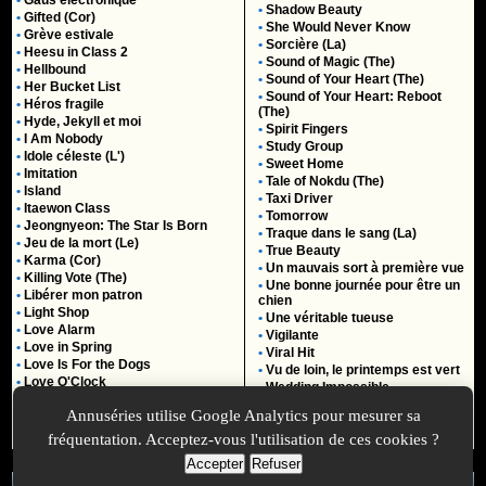
•
Gaus électronique
•
Shadow Beauty
•
Gifted (Cor)
•
She Would Never Know
•
Grève estivale
•
Sorcière (La)
•
Heesu in Class 2
•
Sound of Magic (The)
•
Hellbound
•
Sound of Your Heart (The)
•
Her Bucket List
•
Sound of Your Heart: Reboot
•
Héros fragile
(The)
•
Hyde, Jekyll et moi
•
Spirit Fingers
•
I Am Nobody
•
Study Group
•
Idole céleste (L')
•
Sweet Home
•
Imitation
•
Tale of Nokdu (The)
•
Island
•
Taxi Driver
•
Itaewon Class
•
Tomorrow
•
Jeongnyeon: The Star Is Born
•
Traque dans le sang (La)
•
Jeu de la mort (Le)
•
True Beauty
•
Karma (Cor)
•
Un mauvais sort à première vue
•
Killing Vote (The)
•
Une bonne journée pour être un
•
Libérer mon patron
chien
•
Light Shop
•
Une véritable tueuse
•
Love Alarm
•
Vigilante
•
Love in Spring
•
Viral Hit
•
Love Is For the Dogs
•
Vu de loin, le printemps est vert
•
Love O'Clock
•
Wedding Impossible
•
Love Song For Illusion
•
Whale Star: The Gyeongseong
Annuséries utilise Google Analytics pour mesurer sa
Mermaid
fréquentation. Acceptez-vous l'utilisation de ces cookies ?
•
Work Later, Drink Now
Accepter
Refuser