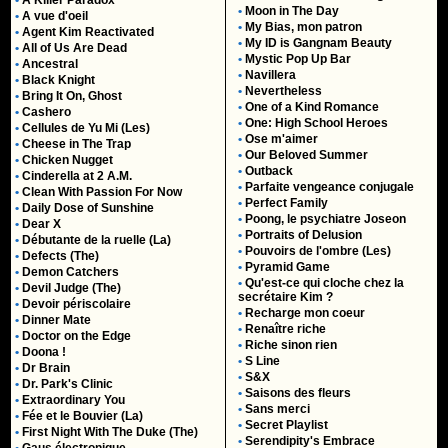
•
A Killer Paradox
•
Moon in The Day
•
A vue d'oeil
•
My Bias, mon patron
•
Agent Kim Reactivated
•
My ID is Gangnam Beauty
•
All of Us Are Dead
•
Mystic Pop Up Bar
•
Ancestral
•
Navillera
•
Black Knight
•
Nevertheless
•
Bring It On, Ghost
•
One of a Kind Romance
•
Cashero
•
One: High School Heroes
•
Cellules de Yu Mi (Les)
•
Ose m'aimer
•
Cheese in The Trap
•
Our Beloved Summer
•
Chicken Nugget
•
Outback
•
Cinderella at 2 A.M.
•
Parfaite vengeance conjugale
•
Clean With Passion For Now
•
Perfect Family
•
Daily Dose of Sunshine
•
Poong, le psychiatre Joseon
•
Dear X
•
Portraits of Delusion
•
Débutante de la ruelle (La)
•
Pouvoirs de l'ombre (Les)
•
Defects (The)
•
Pyramid Game
•
Demon Catchers
•
Qu'est-ce qui cloche chez la
•
Devil Judge (The)
secrétaire Kim ?
•
Devoir périscolaire
•
Recharge mon coeur
•
Dinner Mate
•
Renaître riche
•
Doctor on the Edge
•
Riche sinon rien
•
Doona !
•
S Line
•
Dr Brain
•
S&X
•
Dr. Park's Clinic
•
Saisons des fleurs
•
Extraordinary You
•
Sans merci
•
Fée et le Bouvier (La)
•
Secret Playlist
•
First Night With The Duke (The)
•
Serendipity's Embrace