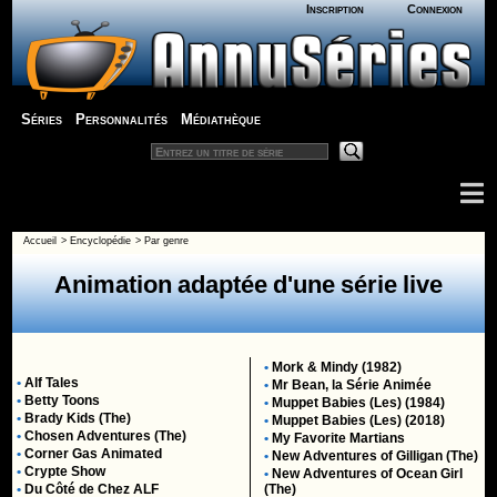
Inscription
Connexion
Séries
Personnalités
Médiathèque
Accueil
>
Encyclopédie
>
Par genre
Animation adaptée d'une série live
•
Mork & Mindy (1982)
•
Alf Tales
•
Mr Bean, la Série Animée
•
Betty Toons
•
Muppet Babies (Les) (1984)
•
Brady Kids (The)
•
Muppet Babies (Les) (2018)
•
Chosen Adventures (The)
•
My Favorite Martians
•
Corner Gas Animated
•
New Adventures of Gilligan (The)
•
Crypte Show
•
New Adventures of Ocean Girl
•
Du Côté de Chez ALF
(The)