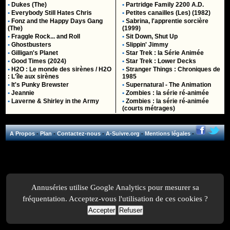
•
Dukes (The)
•
Partridge Family 2200 A.D.
•
Everybody Still Hates Chris
•
Petites canailles (Les) (1982)
•
Fonz and the Happy Days Gang
•
Sabrina, l'apprentie sorcière
(The)
(1999)
•
Fraggle Rock... and Roll
•
Sit Down, Shut Up
•
Ghostbusters
•
Slippin' Jimmy
•
Gilligan's Planet
•
Star Trek : la Série Animée
•
Good Times (2024)
•
Star Trek : Lower Decks
•
H2O : Le monde des sirènes / H2O
•
Stranger Things : Chroniques de
: L'île aux sirènes
1985
•
It's Punky Brewster
•
Supernatural - The Animation
•
Jeannie
•
Zombies : la série ré-animée
•
Laverne & Shirley in the Army
•
Zombies : la série ré-animée
(courts métrages)
A Propos
-
Plan
-
Contactez-nous
-
A-Suivre.org
-
Mentions légales
-
Annuséries utilise Google Analytics pour mesurer sa
fréquentation. Acceptez-vous l'utilisation de ces cookies ?
Accepter
Refuser