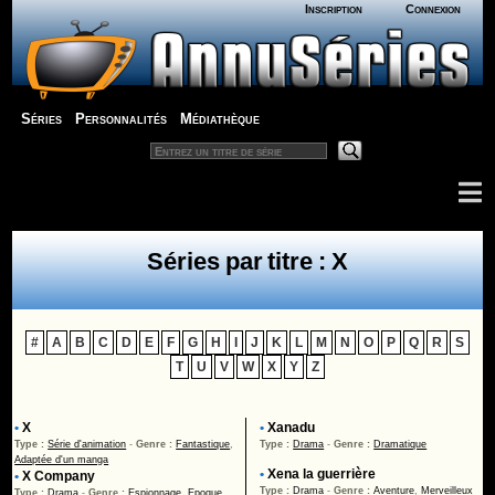
Inscription
Connexion
Séries
Personnalités
Médiathèque
Séries par titre : X
#
A
B
C
D
E
F
G
H
I
J
K
L
M
N
O
P
Q
R
S
T
U
V
W
X
Y
Z
•
X
•
Xanadu
Type :
Série d'animation
-
Genre :
Fantastique
,
Type :
Drama
-
Genre :
Dramatique
Adaptée d'un manga
•
Xena la guerrière
•
X Company
Type :
Drama
-
Genre :
Aventure
,
Merveilleux
Type :
Drama
-
Genre :
Espionnage
,
Epoque