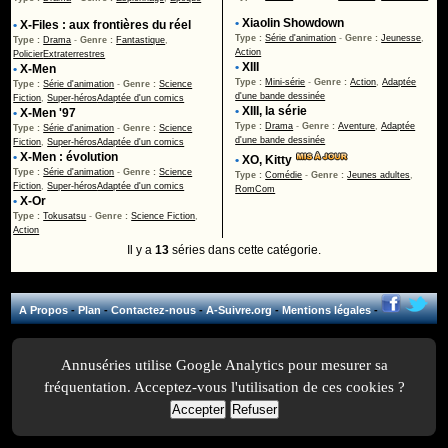
•
Xiaolin Showdown
•
X-Files : aux frontières du réel
Type :
Série d'animation
-
Genre :
Jeunesse
,
Type :
Drama
-
Genre :
Fantastique
,
Action
Policier
Extraterrestres
•
XIII
•
X-Men
Type :
Mini-série
-
Genre :
Action
,
Adaptée
Type :
Série d'animation
-
Genre :
Science
d'une bande dessinée
Fiction
,
Super-héros
Adaptée d'un comics
•
XIII, la série
•
X-Men '97
Type :
Drama
-
Genre :
Aventure
,
Adaptée
Type :
Série d'animation
-
Genre :
Science
d'une bande dessinée
Fiction
,
Super-héros
Adaptée d'un comics
•
X-Men : évolution
•
XO, Kitty
Type :
Série d'animation
-
Genre :
Science
Type :
Comédie
-
Genre :
Jeunes adultes
,
Fiction
,
Super-héros
Adaptée d'un comics
RomCom
•
X-Or
Type :
Tokusatsu
-
Genre :
Science Fiction
,
Action
Il y a
13
séries dans cette catégorie.
A Propos
-
Plan
-
Contactez-nous
-
A-Suivre.org
-
Mentions légales
-
Annuséries utilise Google Analytics pour mesurer sa
fréquentation. Acceptez-vous l'utilisation de ces cookies ?
Accepter
Refuser