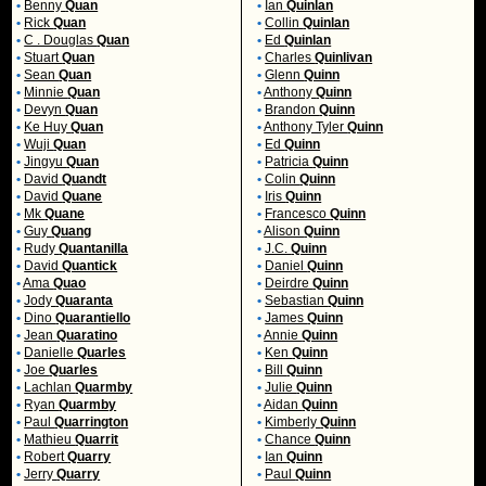
•
Benny
Quan
•
Ian
Quinlan
•
Rick
Quan
•
Collin
Quinlan
•
C . Douglas
Quan
•
Ed
Quinlan
•
Stuart
Quan
•
Charles
Quinlivan
•
Sean
Quan
•
Glenn
Quinn
•
Minnie
Quan
•
Anthony
Quinn
•
Devyn
Quan
•
Brandon
Quinn
•
Ke Huy
Quan
•
Anthony Tyler
Quinn
•
Wuji
Quan
•
Ed
Quinn
•
Jingyu
Quan
•
Patricia
Quinn
•
David
Quandt
•
Colin
Quinn
•
David
Quane
•
Iris
Quinn
•
Mk
Quane
•
Francesco
Quinn
•
Guy
Quang
•
Alison
Quinn
•
Rudy
Quantanilla
•
J.C.
Quinn
•
David
Quantick
•
Daniel
Quinn
•
Ama
Quao
•
Deirdre
Quinn
•
Jody
Quaranta
•
Sebastian
Quinn
•
Dino
Quarantiello
•
James
Quinn
•
Jean
Quaratino
•
Annie
Quinn
•
Danielle
Quarles
•
Ken
Quinn
•
Joe
Quarles
•
Bill
Quinn
•
Lachlan
Quarmby
•
Julie
Quinn
•
Ryan
Quarmby
•
Aidan
Quinn
•
Paul
Quarrington
•
Kimberly
Quinn
•
Mathieu
Quarrit
•
Chance
Quinn
•
Robert
Quarry
•
Ian
Quinn
•
Jerry
Quarry
•
Paul
Quinn