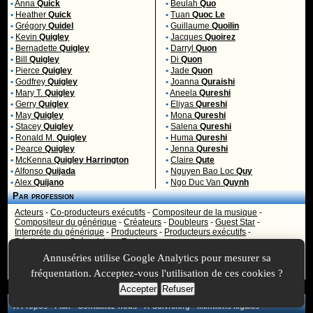
•
Anna
Quick
•
Beulah
Quo
•
Heather
Quick
•
Tuan
Quoc Le
•
Grégory
Quidel
•
Guillaume
Quoilin
•
Kevin
Quigley
•
Jacques
Quoirez
•
Bernadette
Quigley
•
Darryl
Quon
•
Bill
Quigley
•
Di
Quon
•
Pierce
Quigley
•
Jade
Quon
•
Godfrey
Quigley
•
Joanna
Quraishi
•
Mary T.
Quigley
•
Aneela
Qureshi
•
Gerry
Quigley
•
Eliyas
Qureshi
•
May
Quigley
•
Mona
Qureshi
•
Stacey
Quigley
•
Salena
Qureshi
•
Ronald M.
Quigley
•
Huma
Qureshi
•
Pearce
Quigley
•
Jenna
Qureshi
•
McKenna
Quigley Harrington
•
Claire
Qute
•
Alfonso
Quijada
•
Nguyen Bao Loc
Quy
•
Alex
Quijano
•
Ngo Duc Van
Quynh
Par profession
Acteurs
-
Co-producteurs exécutifs
-
Compositeur de la musique
-
Compositeur du générique
-
Créateurs
-
Doubleurs
-
Guest Star
-
Interpréte du générique
-
Producteurs
-
Producteurs exécutifs
-
Réalisateurs
-
Scénaristes
-
Toutes
Annuséries utilise Google Analytics pour mesurer sa
Il y 484 personnalités dans cette catégorie.
fréquentation. Acceptez-vous l'utilisation de ces cookies ?
Accepter
Refuser
A Propos
-
Plan
-
Contactez-nous
-
A-Suivre.org
-
Mentions légales
-