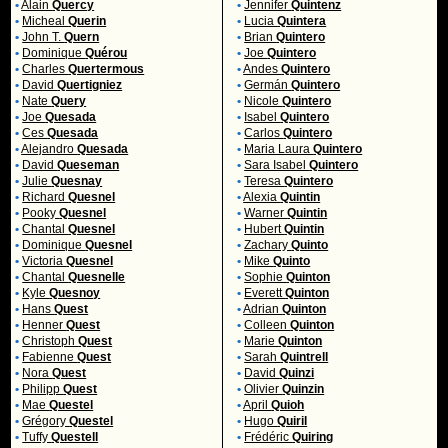
•
Alain
Quercy
•
Jennifer
Quintenz
•
Micheal
Querin
•
Lucia
Quintera
•
John T.
Quern
•
Brian
Quintero
•
Dominique
Quérou
•
Joe
Quintero
•
Charles
Quertermous
•
Andes
Quintero
•
David
Quertigniez
•
Germán
Quintero
•
Nate
Query
•
Nicole
Quintero
•
Joe
Quesada
•
Isabel
Quintero
•
Ces
Quesada
•
Carlos
Quintero
•
Alejandro
Quesada
•
Maria Laura
Quintero
•
David
Queseman
•
Sara Isabel
Quintero
•
Julie
Quesnay
•
Teresa
Quintero
•
Richard
Quesnel
•
Alexia
Quintin
•
Pooky
Quesnel
•
Warner
Quintin
•
Chantal
Quesnel
•
Hubert
Quintin
•
Dominique
Quesnel
•
Zachary
Quinto
•
Victoria
Quesnel
•
Mike
Quinto
•
Chantal
Quesnelle
•
Sophie
Quinton
•
Kyle
Quesnoy
•
Everett
Quinton
•
Hans
Quest
•
Adrian
Quinton
•
Henner
Quest
•
Colleen
Quinton
•
Christoph
Quest
•
Marie
Quinton
•
Fabienne
Quest
•
Sarah
Quintrell
•
Nora
Quest
•
David
Quinzi
•
Philipp
Quest
•
Olivier
Quinzin
•
Mae
Questel
•
April
Quioh
•
Grégory
Questel
•
Hugo
Quiril
•
Tuffy
Questell
•
Frédéric
Quiring