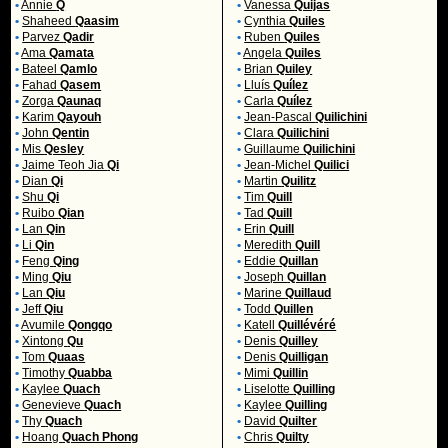
•
Annie
Q
•
Vanessa
Quijas
•
Shaheed
Qaasim
•
Cynthia
Quiles
•
Parvez
Qadir
•
Ruben
Quiles
•
Ama
Qamata
•
Angela
Quiles
•
Bateel
Qamlo
•
Brian
Quiley
•
Fahad
Qasem
•
Lluís
Quílez
•
Zorga
Qaunaq
•
Carla
Quílez
•
Karim
Qayouh
•
Jean-Pascal
Quilichini
•
John
Qentin
•
Clara
Quilichini
•
Mis
Qesley
•
Guillaume
Quilichini
•
Jaime Teoh Jia
Qi
•
Jean-Michel
Quilici
•
Dian
Qi
•
Martin
Quilitz
•
Shu
Qi
•
Tim
Quill
•
Ruibo
Qian
•
Tad
Quill
•
Lan
Qin
•
Erin
Quill
•
Li
Qin
•
Meredith
Quill
•
Feng
Qing
•
Eddie
Quillan
•
Ming
Qiu
•
Joseph
Quillan
•
Lan
Qiu
•
Marine
Quillaud
•
Jeff
Qiu
•
Todd
Quillen
•
Avumile
Qongqo
•
Katell
Quillévéré
•
Xintong
Qu
•
Denis
Quilley
•
Tom
Quaas
•
Denis
Quilligan
•
Timothy
Quabba
•
Mimi
Quillin
•
Kaylee
Quach
•
Liselotte
Quilling
•
Genevieve
Quach
•
Kaylee
Quilling
•
Thy
Quach
•
David
Quilter
•
Hoang
Quach Phong
•
Chris
Quilty