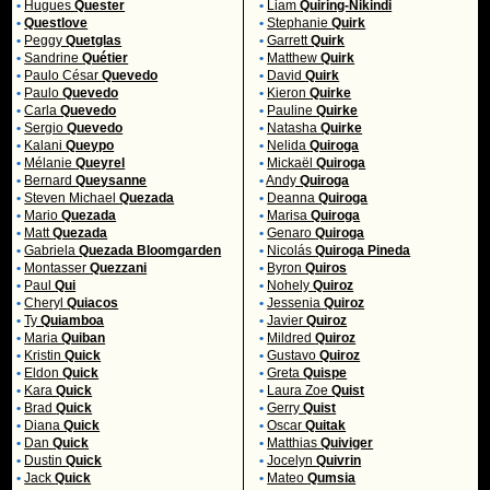
•
Hugues
Quester
•
Liam
Quiring-Nikindi
•
Questlove
•
Stephanie
Quirk
•
Peggy
Quetglas
•
Garrett
Quirk
•
Sandrine
Quétier
•
Matthew
Quirk
•
Paulo César
Quevedo
•
David
Quirk
•
Paulo
Quevedo
•
Kieron
Quirke
•
Carla
Quevedo
•
Pauline
Quirke
•
Sergio
Quevedo
•
Natasha
Quirke
•
Kalani
Queypo
•
Nelida
Quiroga
•
Mélanie
Queyrel
•
Mickaël
Quiroga
•
Bernard
Queysanne
•
Andy
Quiroga
•
Steven Michael
Quezada
•
Deanna
Quiroga
•
Mario
Quezada
•
Marisa
Quiroga
•
Matt
Quezada
•
Genaro
Quiroga
•
Gabriela
Quezada Bloomgarden
•
Nicolás
Quiroga Pineda
•
Montasser
Quezzani
•
Byron
Quiros
•
Paul
Qui
•
Nohely
Quiroz
•
Cheryl
Quiacos
•
Jessenia
Quiroz
•
Ty
Quiamboa
•
Javier
Quiroz
•
Maria
Quiban
•
Mildred
Quiroz
•
Kristin
Quick
•
Gustavo
Quiroz
•
Eldon
Quick
•
Greta
Quispe
•
Kara
Quick
•
Laura Zoe
Quist
•
Brad
Quick
•
Gerry
Quist
•
Diana
Quick
•
Oscar
Quitak
•
Dan
Quick
•
Matthias
Quiviger
•
Dustin
Quick
•
Jocelyn
Quivrin
•
Jack
Quick
•
Mateo
Qumsia