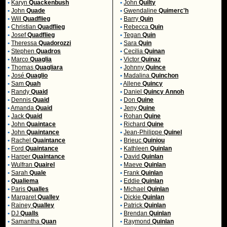
•
Karyn
Quackenbush
•
John
Quilty
•
John
Quade
•
Gwendaline
Quimerc'h
•
Will
Quadflieg
•
Barry
Quin
•
Christian
Quadflieg
•
Rebecca
Quin
•
Josef
Quadflieg
•
Tegan
Quin
•
Theressa
Quadorozzi
•
Sara
Quin
•
Stephen
Quadros
•
Cecilia
Quinan
•
Marco
Quaglia
•
Victor
Quinaz
•
Thomas
Quagliara
•
Johnny
Quince
•
José
Quaglio
•
Madalina
Quinchon
•
Sam
Quah
•
Allene
Quincy
•
Randy
Quaid
•
Daniel
Quincy Annoh
•
Dennis
Quaid
•
Don
Quine
•
Amanda
Quaid
•
Jeny
Quine
•
Jack
Quaid
•
Rohan
Quine
•
John
Quaintace
•
Richard
Quine
•
John
Quaintance
•
Jean-Philippe
Quinel
•
Rachel
Quaintance
•
Brieuc
Quiniou
•
Ford
Quaintance
•
Kathleen
Quinlan
•
Harper
Quaintance
•
David
Quinlan
•
Wulfran
Quairel
•
Maeve
Quinlan
•
Sarah
Quale
•
Frank
Quinlan
•
Qualiema
•
Eddie
Quinlan
•
Paris
Qualles
•
Michael
Quinlan
•
Margaret
Qualley
•
Dickie
Quinlan
•
Rainey
Qualley
•
Patrick
Quinlan
•
DJ
Qualls
•
Brendan
Quinlan
•
Samantha
Quan
•
Raymond
Quinlan