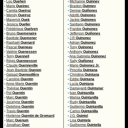
•
Lou
Quehen
•
Michanne
Quinney
•
Marie
Queinec
•
Braxton
Quinney
•
Camila
Queiroz
•
Denise
Quiñones
•
Wendy
Queiroz
•
Adolfo
Quinones
•
Maverick
Quek
•
Jackie
Quinones
•
Jessica
Queller
•
Santiago
Quinones
•
Frédérique
Quelven
•
Frankie
Quinones
•
Bruno
Quemenaire
•
Jefferson
Quiñones
•
Baptiste
Quemener
•
J.R
Quinonez
•
Raphaël
Quenard
•
Adrian
Quinonez
•
Pascal
Queneau
•
Tony
Quinonez
•
Valérie
Quenessen
•
Anthony
Quinonez
•
Terry
Quennell
•
Ana Gabriela
Quinonez
•
Régis
Quennesson
•
Sally
Quiñonez
•
Claude
Quenneville
•
Mario
Quinonez Jr.
•
Jean-Baptiste
Quenon
•
Priscilla
Quintana
•
Galaad
Quenouillère
•
Christina
Quintana
•
Caroline
Quentin
•
Eddie
Quintana
•
Anne-Marie
Quentin
•
Lucía
Quintana
•
Thérèse
Quentin
•
Damayanti
Quintanar
•
Pol
Quentin
•
Ivan
Quintanilla
•
Marc
Quentin
•
Marisa
Quintanilla
•
Jocelyne
Quentin
•
Rudy
Quintanilla
•
Delphine
Quentin
•
Guillermo
Quintanilla
•
Travis
Quentin
•
Carlos
Quintanilla
•
Hortense
Quentin de Gromard
•
J.G.
Quintel
•
Marc
Quenum
•
Lisa
Quintela
•
Jonathan
Quer
•
Guilherme
Quintella