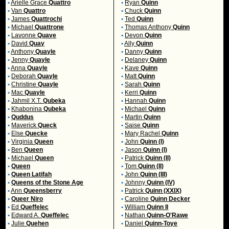
•
Arielle Grace
Quattro
•
Ryan
Quinn
•
Van
Quattro
•
Chuck
Quinn
•
James
Quattrochi
•
Ted
Quinn
•
Michael
Quattrone
•
Thomas Anthony
Quinn
•
Lavonne
Quave
•
Devon
Quinn
•
David
Quay
•
Ally
Quinn
•
Anthony
Quayle
•
Danny
Quinn
•
Jenny
Quayle
•
Delaney
Quinn
•
Anna
Quayle
•
Kave
Quinn
•
Deborah
Quayle
•
Matt
Quinn
•
Christine
Quayle
•
Sarah
Quinn
•
Mac
Quayle
•
Kerri
Quinn
•
Jahmil X.T.
Qubeka
•
Hannah
Quinn
•
Khabonina
Qubeka
•
Michael
Quinn
•
Quddus
•
Martin
Quinn
•
Maverick
Queck
•
Saise
Quinn
•
Else
Quecke
•
Mary Rachel
Quinn
•
Virginia
Queen
•
John
Quinn (I)
•
Ben
Queen
•
Jason
Quinn (I)
•
Michael
Queen
•
Patrick
Quinn (II)
•
Queen
•
Tom
Quinn (II)
•
Queen Latifah
•
John
Quinn (III)
•
Queens of the Stone Age
•
Johnny
Quinn (IV)
•
Ann
Queensberry
•
Patrick
Quinn (XXIX)
•
Queer Niro
•
Caroline
Quinn Decker
•
Ed
Queffelec
•
William
Quinn II
•
Edward A.
Queffelec
•
Nathan
Quinn-O'Rawe
•
Julie
Quehen
•
Daniel
Quinn-Toye