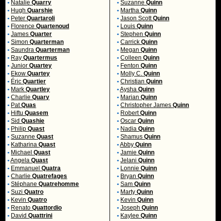
•
Natalie
Quarry
•
Suzanne
Quinn
•
Hugh
Quarshie
•
Martha
Quinn
•
Peter
Quartaroli
•
Jason Scott
Quinn
•
Florence
Quartenoud
•
Louis
Quinn
•
James
Quarter
•
Stephen
Quinn
•
Simon
Quarterman
•
Carrick
Quinn
•
Saundra
Quarterman
•
Megan
Quinn
•
Ray
Quartermus
•
Colleen
Quinn
•
Junior
Quartey
•
Fenton
Quinn
•
Ekow
Quartey
•
Molly C.
Quinn
•
Éric
Quartier
•
Christian
Quinn
•
Mark
Quartley
•
Aysha
Quinn
•
Charlie
Quary
•
Marian
Quinn
•
Pat
Quas
•
Christopher James
Quinn
•
Hiftu
Quasem
•
Robert
Quinn
•
Sid
Quashie
•
Oscar
Quinn
•
Philip
Quast
•
Nadia
Quinn
•
Suzanne
Quast
•
Shamus
Quinn
•
Katharina
Quast
•
Abby
Quinn
•
Michael
Quast
•
Jamie
Quinn
•
Angela
Quast
•
Jelani
Quinn
•
Emmanuel
Quatra
•
Lonnie
Quinn
•
Charlie
Quatrefages
•
Bryan
Quinn
•
Stéphane
Quatrehomme
•
Sam
Quinn
•
Suzi
Quatro
•
Marty
Quinn
•
Kevin
Quatro
•
Kevin
Quinn
•
Renato
Quattordio
•
Joseph
Quinn
•
David
Quattrini
•
Kaylee
Quinn