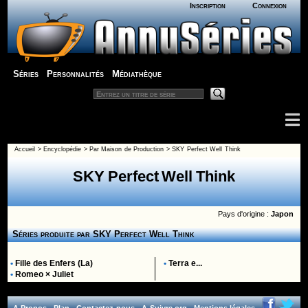
Inscription
Connexion
Séries
Personnalités
Médiathèque
Accueil
>
Encyclopédie
>
Par Maison de Production
>
SKY Perfect Well Think
SKY Perfect Well Think
Pays d'origine :
Japon
Séries produite par
SKY Perfect Well Think
•
Fille des Enfers (La)
•
Terra e...
•
Romeo × Juliet