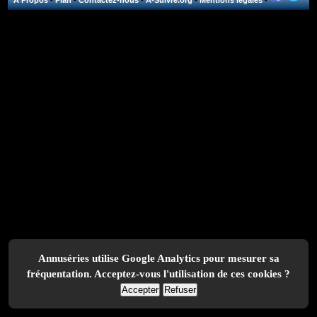
A Propos
-
Plan
-
Contactez-nous
-
A-Suivre.org
-
Mentions légales
-
Annuséries utilise Google Analytics pour mesurer sa
fréquentation. Acceptez-vous l'utilisation de ces cookies ?
Accepter
Refuser