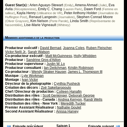
Guest Star(s) :
Arlen Aguayo-Stewart
,
Amena Ahmad
,
Eva
(Emily)
(Julie)
Avila
,
Emily C. Chang
,
Dawn Ford
(Réceptionniste)
(Lauren Park)
(Femme en
,
Kayla Henry
,
Peter Anthony Holder
tailleur)
(Utilisatrice de VR)
(Journaliste du
,
Renaud Langevin
,
Stephen Conrad Moore
Huffington Post)
(Journaliste)
,
Kim Nelson
,
Linda Smith
(Oliver Grayson)
(Porte Parole)
(Représentante de
,
Lise-Marie Vigneault
l'assemblée)
(Whitney)
Membres additionnels de la production
Producteur exécutif :
David Bernad
,
Joanna Coles
,
Ruben Fleischer
,
Victor Nelli Jr.
,
Sarah Watson
Co-producteur exécutif :
Matt McGuinness
,
Holly Whidden
Producteur :
Sandrine Gros d'Aillon
Producteur superviseur :
Justin W. Lo
Producteur consultant :
Ian Deitchman
,
Kristin Robinson
Co-producteur :
Wendy Straker Hauser
,
James L. Thompson III
Musique :
Lyle Workman
Montage :
Ivan Victor
Directeur de la photographie :
Cynthia Pusheck
Création des décors :
Zoë Sakellaropoulo
Chef / Directeur de production :
Colleen Hanafin
Distribution des rôles :
Scott Genkinger
,
Deborah George
Distribution des rôles - Canada :
Andrea Kenyon
,
Randi Wells
Distribution des rôles - New York :
Meredith Tucker
Premier Assistant Réalisateur :
Nathalie Goulet
Second Assistant Réalisateur :
Anissa Harvey
Saison 1
Episode précédent
Episode suivant