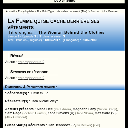
DVD en Séries
Accueil
>
Encyclopédie
>
B
>
Bold Type : de celles qui osent (The)
>
Saison 1
> La Femme
qui se cache derrière ses vêtements
La Femme qui se cache derrière ses
vêtements
Titre original :
The Woman Behind the Clothes
Saison
1
- Episode
3
| N° dans la série :
3
1ère Diffusion (Originale) :
18/07/2017
- (Française) :
09/02/2018
Résumé
Aucun :
en proposer un ?
Synopsis de l'épisode
Aucun :
en proposer un ?
Distribution & Production principale
Scénariste(s) :
Justin W. Lo
Réalisateur(s) :
Tara Nicole Weyr
Acteurs présents :
Aisha Dee
,
Meghann Fahy
,
(Kat Edison)
(Sutton Brady)
Sam Page
,
Katie Stevens (V)
,
Matt Ward (VI)
(Richard Hunter)
(Jane Sloan)
(Alex Crawford)
Guest Star(s) Récurents :
Dan Jeannotte
(Ryan Decker) [x20]