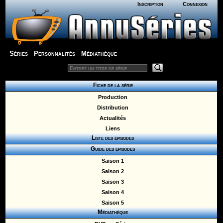
Inscription
Connexion
Séries
Personnalités
Médiathèque
Fiche de la série
Production
Distribution
Actualités
Liens
Liste des épisodes
Guide des épisodes
Saison 1
Saison 2
Saison 3
Saison 4
Saison 5
Médiathèque