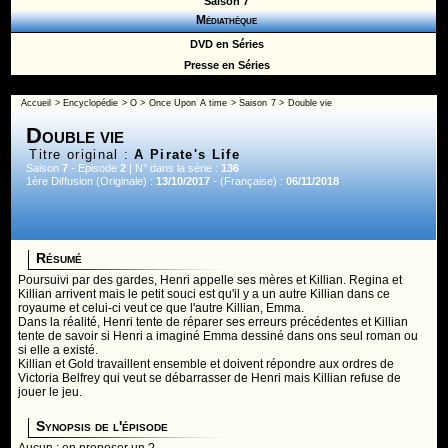
Saison 7
Médiathèque
DVD en Séries
Presse en Séries
Accueil
>
Encyclopédie
>
O
>
Once Upon A time
>
Saison 7
> Double vie
Double vie
Titre original :
A Pirate's Life
Saison
7
- Episode
2
| N° dans la série :
136
1ère Diffusion (Originale) :
13/10/2017
- (Française) :
06/11/2018
Résumé
Poursuivi par des gardes, Henri appelle ses mères et Killian. Regina et
Killian arrivent mais le petit souci est qu'il y a un autre Killian dans ce
royaume et celui-ci veut ce que l'autre Killian, Emma.
Dans la réalité, Henri tente de réparer ses erreurs précédentes et Killian
tente de savoir si Henri a imaginé Emma dessiné dans ons seul roman ou
si elle a existé.
Killian et Gold travaillent ensemble et doivent répondre aux ordres de
Victoria Belfrey qui veut se débarrasser de Henri mais Killian refuse de
jouer le jeu.
Synopsis de l'épisode