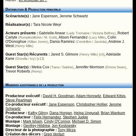
Aucun :
en proposer un ?
Distribution & Production principale
Scénariste(s) :
Jane Espenson
,
Jerome Schwartz
Réalisateur(s) :
Tara Nicole Weyr
Acteurs présents :
Gabrielle Anwar
,
Robert
(Lady Tremaine / Victoria Belfrey)
Carlyle
,
Alison Fernandez
,
Colin
(Rumplestiltskin / M. Gold)
(Lucy Mills)
O'Donoghue
,
Dania Ramirez
,
Andrew J.
(Killian Jones)
(Cendrillon / Jacinda)
West
(Henry Mills)
Guest Star(s) Récurents :
Jared S. Gilmore
,
Adelaide
(Henry Mills) [x5]
Kane
(Drizella / Ivy) [x13]
Guest Star(s) :
Mekia Cox
,
Jennifer Morrison
,
(Tiana / Sabine)
(Emma Swan)
Trevor Roberts
(Remy)
Membres additionnels de la production
Producteur exécutif :
David H. Goodman
,
Adam Horowitz
,
Edward Kitsis
,
Steve Pearlman
Co-producteur exécutif :
Jane Espenson
,
Christopher Hollier
,
Jerome
Schwartz
Producteur :
Kathy Gilroy
,
Dana Horgan
,
Helga Ungurait
,
Brian Wankum
Co-producteur :
Felix Hernandez
,
Stephen Judge
Musique :
Mark Isham
,
Cindy O'Connor
,
Michael D. Simon
Montage :
Geofrey Hildrew
,
Jon Koslowsky
Directeur de la photographie :
Tony Mirza
Création des décors :
Greg Venturi