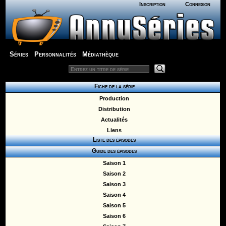
Inscription
Connexion
Séries
Personnalités
Médiathèque
Fiche de la série
Production
Distribution
Actualités
Liens
Liste des épisodes
Guide des épisodes
Saison 1
Saison 2
Saison 3
Saison 4
Saison 5
Saison 6