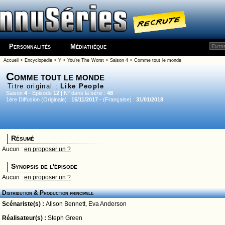
Personnalités
Médiathèque
Accueil
>
Encyclopédie
>
Y
>
You're The Worst
>
Saison 4
> Comme tout le monde
Comme tout le monde
Titre original :
Like People
Saison
4
- Episode
12
| N° dans la série :
48
1ère Diffusion (Originale) :
15/11/2017
- (Française) :
31/01/2018
Résumé
Aucun :
en proposer un ?
Synopsis de l'épisode
Aucun :
en proposer un ?
Distribution & Production principale
Scénariste(s) :
Alison Bennett
,
Eva Anderson
Réalisateur(s) :
Steph Green