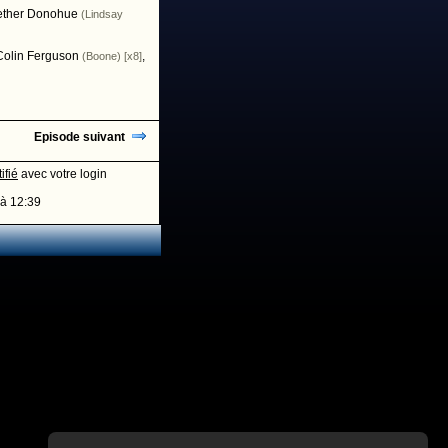
ether Donohue
(Lindsay
Colin Ferguson
,
(Boone) [x8]
Episode suivant
ifié
avec votre login
à 12:39