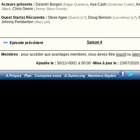
Acteurs présents :
Desmin Borges
,
Aya Cash
,
K
(Edgar Quintero)
(Gretchen Cutler)
,
Chris Geere
Jillian)
(Jimmy Shive-Overly)
Guest Star(s) Récurents :
Steve Agee
,
Doug Benson
,
(Dutch) [x7]
(Lui-même) [x7]
Johnny Pemberton
(Max) [x6]
Saison 4
Episode précédent
Membres
: pour accéder aux avantages membres, vous devez être
inscrit
ou
ident
Ajoutée le :
30/11/-0001 à 00:00 -
Mise à jour le :
23/07/2020 
A Propos
-
Plan
-
Contactez-nous
-
A-Suivre.org
-
Mentions légales
-