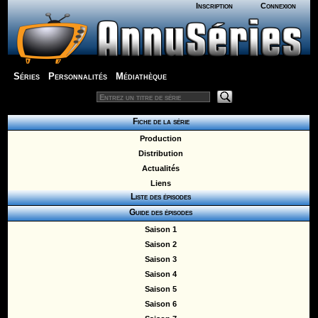
Inscription
Connexion
Séries
Personnalités
Médiathèque
Fiche de la série
Production
Distribution
Actualités
Liens
Liste des épisodes
Guide des épisodes
Saison 1
Saison 2
Saison 3
Saison 4
Saison 5
Saison 6