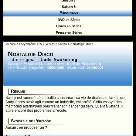
Saison 7
Saison 8
Médiathèque
DVD en Séries
Livres en Séries
Presse en Séries
Accueil
>
Encyclopédie
>
W
>
Weeds
>
Saison 1
> Nostalgie Disco
Nostalgie Disco
Titre original :
Lude Awakening
Saison
1
- Episode
5
| N° dans la série :
5
| N° de Production :
5
1ère Diffusion (Originale) :
05/09/2005
- (Française) :
21/09/2006
Résumé
Nancy est ramenée à la réalité concernant sa vie de dealeuse, tandis que
Andy, après avoir agit comme un imbécile, est arrêté. Celia essaye des
méthodes alternatives pour traiter son cancer du sein. Quant à Shane, il
attire encore des problèmes à l'école.
Synopsis de l'épisode
Aucun :
en proposer un ?