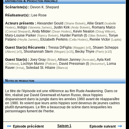
Distribution & Production principale
Scénariste(s) :
Devon K. Shepard
Réalisateur(s) :
Lee Rose
Acteurs présents :
Alexander Gould
,
Allie Grant
(Shane Botwin)
(Isabelle
,
Indigo
,
Justin Kirk
,
Romany Malco
Hodes)
(Vaneeta James)
(Andy Botwin)
,
Andy Milder
,
Kevin Nealon
,
(Conrad Shepard)
(Dean Hodes)
(Doug Wilson)
Mary-Louise Parker
,
Hunter Parrish (I)
,
Tonye
(Nancy Botwin)
(Silas Botwin)
Patano
,
Elizabeth Perkins
,
Renée Victor
(Heylia James)
(Celia Hodes)
(Lupita)
Guest Star(s) Récurents :
Tressa DiFiglia
,
Shawn Schepps
(Maggie) [x6]
,
Shoshannah Stern
,
Becky Thyre
(Alison) [x5]
(Megan) [x15]
(Pam) [x10]
Guest Star(s) :
Joey Gray
,
Allison Janney
,
Ayla Kell
(Brian)
(Avocate)
,
Lochlyn Munro
,
David Pressman (I)
,
Lorna
(Chelsea)
(Policier)
(Assureur)
Raver
,
Soledad St. Hilaire
(Irma)
(Blanca)
Notes de production
Le titre de l'épisode est une référence au film Rude Awakening. Dans ce
film, réalisé par David Greenwalt et Aaron Russo, deux hippies
disparaissent dans la jungle dans les années 1960 avant de réapparaître
en 1980. Ils voient que leurs amis hippies sont devenus de jeunes cadres
plutôt dynamiques. Le film a beaucoup de scène dans lesquelles les
personnages fument de l'herbe.
Saison 1
Episode précédent
Episode suivant