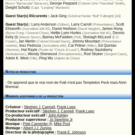
,
George Peppard
,
Bosco "Barracuda" Baracus)
(Colonel John "Hannibal" Smith)
Dwight Schultz
(Capt. "Looping" Murdock)
Guest Star(s) Récurents :
Jack Ging
(Général Harlan "Bull" Fulbright) [x6]
Guest Star(s) :
Larry Anderson
,
Larry Carroll
,
Scott
(Gilbert)
(Présentateur)
Ellsworth
,
David Hedison
,
James Hong
(Journaliste télé #2)
(David Vaughn)
,
Hettie Lynn Hurtes
,
Dennis
(Byron Fong / General Chow)
(Journaliste télé #1)
Kelly (I)
,
Barney McFadden
,
Shelagh McLeod
(Mason Sever)
(Pell)
(E.G.
,
Jan Merlin
,
Johnny Mountain
Fowler)
(Colonel Donald Davis)
(Présentateur
,
Inez Pedroza
,
Cal Pritner
,
Ed Quinlan
vedette)
(Journaliste télé)
(Miller)
,
Hal Rayle
,
Rodney Saulsberry
(Homme)
(Poulet de "Chuck-A-Luck")
,
Wendy Sherwood
,
Rod Stryker
,
(Ambulancier)
(Réceptionniste)
(Sergent Case)
Adele K. West
,
Ping Wu
(Fille)
(Adjoint de Chow)
Notes de production
- On apprend que le vrai nom de Futé n'est pas Templeton Peck mais Alvin
Brennar.
Membres additionnels de la production
Créateur :
Stephen J. Cannell
,
Frank Lupo
Producteur exécutif :
Stephen J. Cannell
,
Frank Lupo
Co-producteur exécutif :
John Ashley
Producteur superviseur :
Jo Swerling Jr
Musique :
Pete Carpenter (I)
,
Mike Post
Montage :
Albert J.J. Zuniga
Directeur de la photographie :
Frank E. Johnson