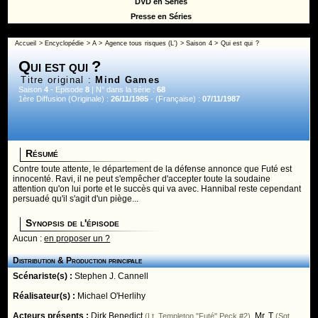
DVD en Séries
Presse en Séries
Accueil
>
Encyclopédie
>
A
>
Agence tous risques (L')
>
Saison 4
> Qui est qui ?
Qui est qui ?
Titre original :
Mind Games
Saison
4
- Episode
8
| N° dans la série :
68
1ère Diffusion (Originale) :
26/11/1985
- (Française) :
07/11/1987
Résumé
Contre toute attente, le département de la défense annonce que Futé est
innocenté. Ravi, il ne peut s'empêcher d'accepter toute la soudaine
attention qu'on lui porte et le succès qui va avec. Hannibal reste cependant
persuadé qu'il s'agit d'un piège...
Synopsis de l'épisode
Aucun :
en proposer un ?
Distribution & Production principale
Scénariste(s) :
Stephen J. Cannell
Réalisateur(s) :
Michael O'Herlihy
Acteurs présents :
Dirk Benedict
,
Mr. T
(Lt. Templeton "Futé" Peck #2)
(Sgt