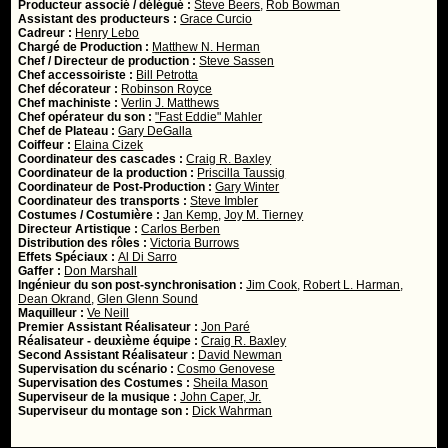
Producteur associé / délégué :
Steve Beers
,
Rob Bowman
Assistant des producteurs :
Grace Curcio
Cadreur :
Henry Lebo
Chargé de Production :
Matthew N. Herman
Chef / Directeur de production :
Steve Sassen
Chef accessoiriste :
Bill Petrotta
Chef décorateur :
Robinson Royce
Chef machiniste :
Verlin J. Matthews
Chef opérateur du son :
"Fast Eddie" Mahler
Chef de Plateau :
Gary DeGalla
Coiffeur :
Elaina Cizek
Coordinateur des cascades :
Craig R. Baxley
Coordinateur de la production :
Priscilla Taussig
Coordinateur de Post-Production :
Gary Winter
Coordinateur des transports :
Steve Imbler
Costumes / Costumière :
Jan Kemp
,
Joy M. Tierney
Directeur Artistique :
Carlos Berben
Distribution des rôles :
Victoria Burrows
Effets Spéciaux :
Al Di Sarro
Gaffer :
Don Marshall
Ingénieur du son post-synchronisation :
Jim Cook
,
Robert L. Harman
,
Dean Okrand
,
Glen Glenn Sound
Maquilleur :
Ve Neill
Premier Assistant Réalisateur :
Jon Paré
Réalisateur - deuxième équipe :
Craig R. Baxley
Second Assistant Réalisateur :
David Newman
Supervisation du scénario :
Cosmo Genovese
Supervisation des Costumes :
Sheila Mason
Superviseur de la musique :
John Caper, Jr.
Superviseur du montage son :
Dick Wahrman