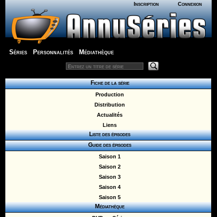
Inscription
Connexion
Séries
Personnalités
Médiathèque
Fiche de la série
Production
Distribution
Actualités
Liens
Liste des épisodes
Guide des épisodes
Saison 1
Saison 2
Saison 3
Saison 4
Saison 5
Médiathèque