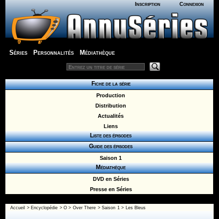
Inscription
Connexion
Séries
Personnalités
Médiathèque
Fiche de la série
Production
Distribution
Actualités
Liens
Liste des épisodes
Guide des épisodes
Saison 1
Médiathèque
DVD en Séries
Presse en Séries
Accueil
>
Encyclopédie
>
O
>
Over There
>
Saison 1
> Les Bleus