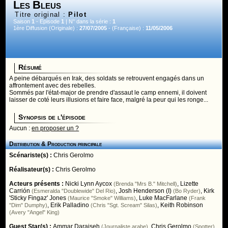
Les Bleus
Titre original :
Pilot
Saison
1
- Episode
1
| N° dans la série :
1
1ère Diffusion (Originale) :
27/07/2005
- (Française) :
11/05/2006
Résumé
A peine débarqués en Irak, des soldats se retrouvent engagés dans un
affrontement avec des rebelles.
Sommés par l'état-major de prendre d'assaut le camp ennemi, il doivent
laisser de coté leurs illusions et faire face, malgré la peur qui les ronge...
Synopsis de l'épisode
Aucun :
en proposer un ?
Distribution & Production principale
Scénariste(s) :
Chris Gerolmo
Réalisateur(s) :
Chris Gerolmo
Acteurs présents :
Nicki Lynn Aycox
,
Lizette
(Brenda "Mrs B." Mitchell)
Carrión
,
Josh Henderson (I)
,
Kirk
(Esmeralda "Doublewide" Del Rio)
(Bo Ryder)
'Sticky Fingaz' Jones
,
Luke MacFarlane
(Maurice "Smoke" Williams)
(Frank
,
Erik Palladino
,
Keith Robinson
"Dim" Dumphy)
(Chris "Sgt. Scream" Silas)
(Avery "Angel" King)
Guest Star(s) :
Ammar Daraiseh
,
Chris Gerolmo
,
(Journaliste arabe)
(Spotter)