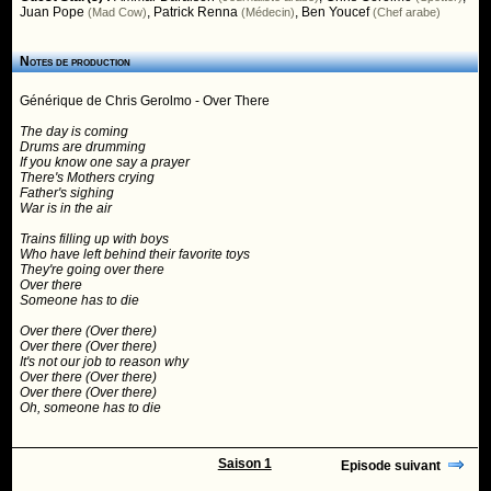
Juan Pope
,
Patrick Renna
,
Ben Youcef
(Mad Cow)
(Médecin)
(Chef arabe)
Notes de production
Générique de Chris Gerolmo - Over There
The day is coming
Drums are drumming
If you know one say a prayer
There's Mothers crying
Father's sighing
War is in the air
Trains filling up with boys
Who have left behind their favorite toys
They're going over there
Over there
Someone has to die
Over there (Over there)
Over there (Over there)
It's not our job to reason why
Over there (Over there)
Over there (Over there)
Oh, someone has to die
Saison 1
Episode suivant