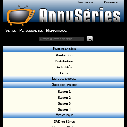
Inscription
Connexion
Séries
Personnalités
Médiathèque
Fiche de la série
Production
Distribution
Actualités
Liens
Liste des épisodes
Guide des épisodes
Saison 1
Saison 2
Saison 3
Saison 4
Médiathèque
DVD en Séries