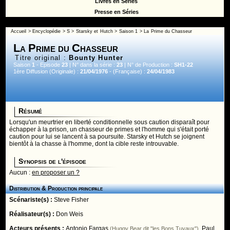
Livres en Séries
Presse en Séries
Accueil
>
Encyclopédie
>
S
>
Starsky et Hutch
>
Saison 1
> La Prime du Chasseur
La Prime du Chasseur
Titre original :
Bounty Hunter
Saison
1
- Episode
23
| N° dans la série :
23
| N° de Production :
SH1-22
1ère Diffusion (Originale) :
21/04/1976
- (Française) :
24/04/1983
Résumé
Lorsqu'un meurtrier en liberté conditionnelle sous caution disparaît pour
échapper à la prison, un chasseur de primes et l'homme qui s'était porté
caution pour lui se lancent à sa poursuite. Starsky et Hutch se joignent
bientôt à la chasse à l'homme, dont la cible reste introuvable.
Synopsis de l'épisode
Aucun :
en proposer un ?
Distribution & Production principale
Scénariste(s) :
Steve Fisher
Réalisateur(s) :
Don Weis
Acteurs présents :
Antonio Fargas
,
Paul
(Huggy Bear dit "les Bons Tuyaux")