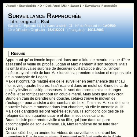
Accueil
>
Encyclopédie
>
D
>
Dark Angel (US)
>
Saison 1
> Surveillance Rapprochée
Surveillance Rapprochée
Titre original :
Red
Saison
1
- Episode
11
| N° dans la série :
11
| N° de Production :
1ADE09
1ère Diffusion (Originale) :
16/01/2001
- (Française) :
10/11/2001
Résumé
Apprenant qu'un témoin important dans une affaire de meurtre risque d'être
assassiné la veille du procès, Logan et Max viennent à son secours. Mais
ils ont la mauvaise surprise de découvrir qu'il s'agit de Bruno, l'ancien
mafieux ayant tenté de tuer Max lors de sa première mission et responsable
de la paralysie de Logan.
Max est contrainte malgré elle de le surveiller en permanence durant au
moins vingt-quatre heures. Ils s'installent dans un motel où Bruno ne tarde
pas à y inviter des strip-teaseuses. Ils sont donc contraints de changer
d'hôtel et se font passer pour un couple marié. Mais alors que Max croit
Bruno en train de prendre une douche, celui-ci trouve le moyen de
s'échapper pour assister à des combats de boxe féminins. Max se doit une
nouvelle fois de le ramener dans leur chambre, où elle le menotte au lit.
Mais des gangsters les ont repérés et suivis. Ils sont donc obligés de se
réfugier dans un quartier pauvre et dormir sous des cartons.
Bruno insiste pour rendre visite à sa fille, qui joue dans un parc
accompagnée de son ex-femme. Là, Max l'empêche de se faire tirer
dessus.
De son côté, Logan amène les vidéos de surveillance montrant les