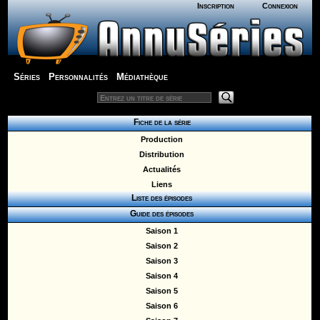
Inscription
Connexion
Séries
Personnalités
Médiathèque
Fiche de la série
Production
Distribution
Actualités
Liens
Liste des épisodes
Guide des épisodes
Saison 1
Saison 2
Saison 3
Saison 4
Saison 5
Saison 6