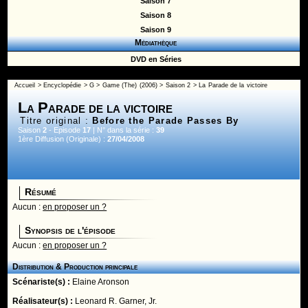
Saison 7
Saison 8
Saison 9
Médiathèque
DVD en Séries
Accueil
>
Encyclopédie
>
G
>
Game (The) (2006)
>
Saison 2
> La Parade de la victoire
La Parade de la victoire
Titre original :
Before the Parade Passes By
Saison
2
- Episode
17
| N° dans la série :
39
1ère Diffusion (Originale) :
27/04/2008
Résumé
Aucun :
en proposer un ?
Synopsis de l'épisode
Aucun :
en proposer un ?
Distribution & Production principale
Scénariste(s) :
Elaine Aronson
Réalisateur(s) :
Leonard R. Garner, Jr.