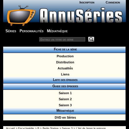
Inscription
Connexion
Séries
Personnalités
Médiathèque
Fiche de la série
Production
Distribution
Actualités
Liens
Liste des épisodes
Guide des épisodes
Saison 1
Saison 2
Saison 3
Médiathèque
DVD en Séries
Accueil
>
Encyclopédie
>
B
>
Berlin Station
>
Saison 3
> L'Art de ferrer le poisson