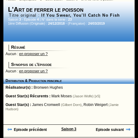
L'Art de ferrer le poisson
Titre original :
If You Swear, You'll Catch No Fish
Saison
3
- Episode
4
| N° dans la série :
23
1ère Diffusion (Originale) :
24/12/2018
- (Française) :
24/03/2019
Résumé
Aucun :
en proposer un ?
Synopsis de l'épisode
Aucun :
en proposer un ?
Distribution & Production principale
Réalisateur(s) :
Bronwen Hughes
Guest Star(s) Récurents :
Mark Moses
(Jason Wolfe) [x5]
Guest Star(s) :
James Cromwell
,
Robin Weigert
(Gilbert Dorn)
(Jamie
Hudson)
Saison 3
Episode précédent
Episode suivant