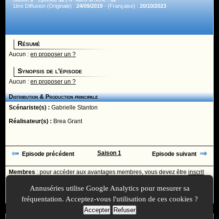
1ère Diffusion (Originale) :
24/09/2019
- (Française) :
20/10/2023
Résumé
Aucun :
en proposer un ?
Synopsis de l'épisode
Aucun :
en proposer un ?
Distribution & Production principale
Scénariste(s) :
Gabrielle Stanton
Réalisateur(s) :
Brea Grant
Saison 1
Episode précédent
Episode suivant
Membres
: pour accéder aux avantages membres, vous devez être
inscrit
ou
identifié
avec votre login
Annuséries utilise Google Analytics pour mesurer sa
Ajoutée le :
30/11/-0001 à 00:00 -
Mise à jour le :
08/10/2019 à 23:48
fréquentation. Acceptez-vous l'utilisation de ces cookies ?
Accepter
Refuser