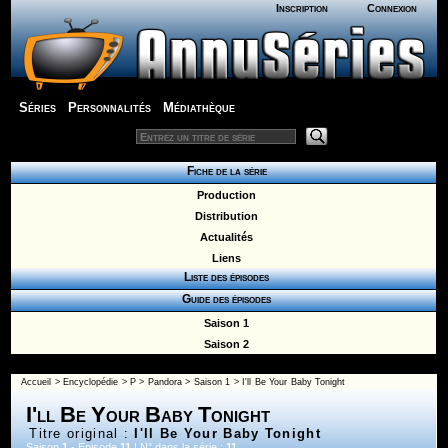
Inscription
Connexion
Séries
Personnalités
Médiathèque
Fiche de la série
Production
Distribution
Actualités
Liens
Liste des épisodes
Guide des épisodes
Saison 1
Saison 2
Accueil
>
Encyclopédie
>
P
>
Pandora
>
Saison 1
> I'll Be Your Baby Tonight
I'll Be Your Baby Tonight
Titre original :
I'll Be Your Baby Tonight
Saison
1
- Episode
11
| N° dans la série :
11