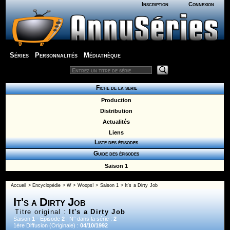
Inscription
Connexion
Séries
Personnalités
Médiathèque
Fiche de la série
Production
Distribution
Actualités
Liens
Liste des épisodes
Guide des épisodes
Saison 1
Accueil
>
Encyclopédie
>
W
>
Woops!
>
Saison 1
> It's a Dirty Job
It's a Dirty Job
Titre original :
It's a Dirty Job
Saison
1
- Episode
2
| N° dans la série :
2
1ère Diffusion (Originale) :
04/10/1992