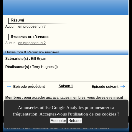
Résumé
Aucun :
en proposer un ?
Synopsis de l'épisode
Aucun :
en proposer un ?
Distribution & Production principale
Scénariste(s) :
Bill Bryan
Réalisateur(s) :
Terry Hughes (I)
Saison 1
Episode précédent
Episode suivant
Membres
: pour accéder aux avantages membres, vous devez être
inscrit
ou
identifié
avec votre login
Annuséries utilise Google Analytics pour mesurer sa
Ajoutée le :
30/11/-0001 à 00:00 -
Mise à jour le :
30/12/2019 à 14:28
fréquentation. Acceptez-vous l'utilisation de ces cookies ?
Accepter
Refuser
A Propos
-
Plan
-
Contactez-nous
-
A-Suivre.org
-
Mentions légales
-