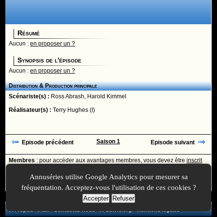
Résumé
Aucun :
en proposer un ?
Synopsis de l'épisode
Aucun :
en proposer un ?
Distribution & Production principale
Scénariste(s) :
Ross Abrash
,
Harold Kimmel
Réalisateur(s) :
Terry Hughes (I)
Saison 1
Episode précédent
Episode suivant
Membres
: pour accéder aux avantages membres, vous devez être
inscrit
ou
identifié
avec votre login
Annuséries utilise Google Analytics pour mesurer sa
Ajoutée le :
30/11/-0001 à 00:00 -
Mise à jour le :
30/12/2019 à 14:31
fréquentation. Acceptez-vous l'utilisation de ces cookies ?
Accepter
Refuser
A Propos
-
Plan
-
Contactez-nous
-
A-Suivre.org
-
Mentions légales
-