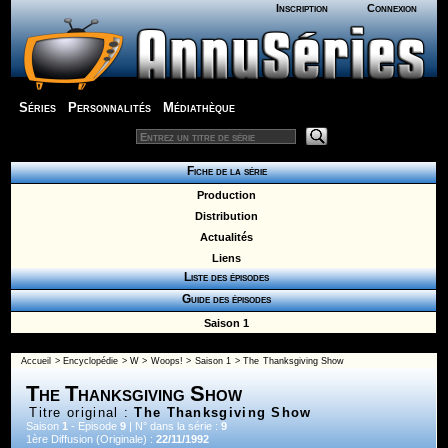
Inscription
Connexion
Séries
Personnalités
Médiathèque
Fiche de la série
Production
Distribution
Actualités
Liens
Liste des épisodes
Guide des épisodes
Saison 1
Accueil
>
Encyclopédie
>
W
>
Woops!
>
Saison 1
> The Thanksgiving Show
The Thanksgiving Show
Titre original :
The Thanksgiving Show
Saison
1
- Episode
9
| N° dans la série :
9
1ère Diffusion (Originale) :
22/11/1992