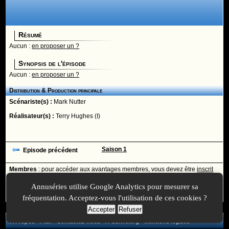
Résumé
Aucun :
en proposer un ?
Synopsis de l'épisode
Aucun :
en proposer un ?
Distribution & Production principale
Scénariste(s) :
Mark Nutter
Réalisateur(s) :
Terry Hughes (I)
Saison 1
Episode précédent
Membres
: pour accéder aux avantages membres, vous devez être
inscrit
ou
identifié
avec votre login
Annuséries utilise Google Analytics pour mesurer sa
Ajoutée le :
30/11/-0001 à 00:00 -
Mise à jour le :
30/12/2019 à 14:31
fréquentation. Acceptez-vous l'utilisation de ces cookies ?
Accepter
Refuser
A Propos
-
Plan
-
Contactez-nous
-
A-Suivre.org
-
Mentions légales
-