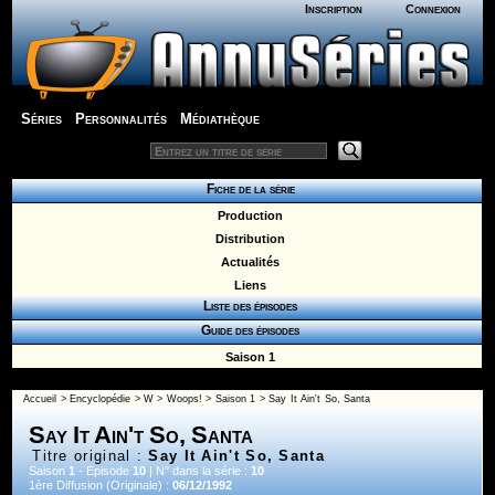
Inscription
Connexion
Séries
Personnalités
Médiathèque
Fiche de la série
Production
Distribution
Actualités
Liens
Liste des épisodes
Guide des épisodes
Saison 1
Accueil
>
Encyclopédie
>
W
>
Woops!
>
Saison 1
> Say It Ain't So, Santa
Say It Ain't So, Santa
Titre original :
Say It Ain't So, Santa
Saison
1
- Episode
10
| N° dans la série :
10
1ère Diffusion (Originale) :
06/12/1992