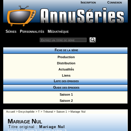
Inscription
Connexion
Séries
Personnalités
Médiathèque
Fiche de la série
Production
Distribution
Actualités
Liens
Liste des épisodes
Guide des épisodes
Saison 1
Saison 2
Accueil
>
Encyclopédie
>
T
>
Tribunal
>
Saison 1
> Mariage Nul
Mariage Nul
Titre original :
Mariage Nul
Saison
1
- Episode
2
| N° dans la série :
2