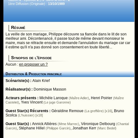
1ère Diffusion (Originale) :
13/10/1989
Résumé
La veille de son mariage, Philippe découvre sa fiancée dans le lit de son
meilleur ami. Décontenancé, il passe tout de même devant monsieur le
maire, mais se rétracte ensuite et demande l'annulation du mariage car car
il estime qu'il n'a pas donné son consentement en toute liberté...
Synopsis de l'épisode
Aucun :
en proposer un ?
Distribution & Production principale
Scénariste(s) :
Alain Krief
Réalisateur(s) :
Dominique Masson
Acteurs présents :
Michèle Laroque
,
Henri Poirier
(Maître Adler)
(Maître
,
Yves Vincent
Castelet)
(Le juge Garonne)
Guest Star(s) Récurents :
Géraldine Remoue
,
Bruno
(La greffière) [x16]
Scolca
(L'huissier) [x18]
Guest Star(s) :
Annick Allières
,
Véronique Delbourg
(Mme Marrec)
(Chantal
,
Stéphane Hillel
,
Jonathan Kerr
Garcin)
(Philippe Garcin)
(Marc Bedel)