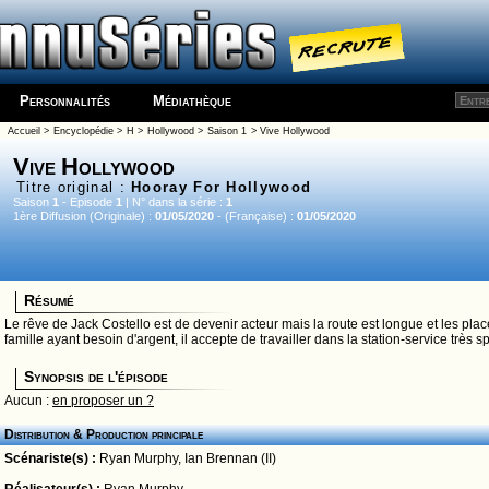
Personnalités
Médiathèque
Accueil
>
Encyclopédie
>
H
>
Hollywood
>
Saison 1
> Vive Hollywood
Vive Hollywood
Titre original :
Hooray For Hollywood
Saison
1
- Episode
1
| N° dans la série :
1
1ère Diffusion (Originale) :
01/05/2020
- (Française) :
01/05/2020
Résumé
Le rêve de Jack Costello est de devenir acteur mais la route est longue et les p
famille ayant besoin d'argent, il accepte de travailler dans la station-service très s
Synopsis de l'épisode
Aucun :
en proposer un ?
Distribution & Production principale
Scénariste(s) :
Ryan Murphy
,
Ian Brennan (II)