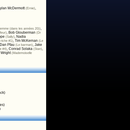
ylan McDermott
,
(Ernie)
,
femme (dans les années 20))
,
Bob Glouberman
feur)
(Dr
ppe
,
Nadia
(Sally)
,
Tim McKernan
riche #1)
(Le
Dan Pfau
,
Jake
(Le barman)
,
Conrad Solaka
,
e #4)
(Stan)
 Wright
(Mademoiselle
ack)
es)
)