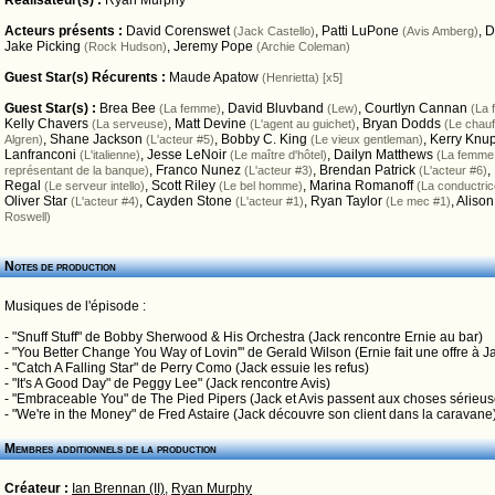
Réalisateur(s) :
Ryan Murphy
Acteurs présents :
David Corenswet
,
Patti LuPone
,
D
(Jack Castello)
(Avis Amberg)
Jake Picking
,
Jeremy Pope
(Rock Hudson)
(Archie Coleman)
Guest Star(s) Récurents :
Maude Apatow
(Henrietta) [x5]
Guest Star(s) :
Brea Bee
,
David Bluvband
,
Courtlyn Cannan
(La femme)
(Lew)
(La 
Kelly Chavers
,
Matt Devine
,
Bryan Dodds
(La serveuse)
(L'agent au guichet)
(Le chauf
,
Shane Jackson
,
Bobby C. King
,
Kerry Knu
Algren)
(L'acteur #5)
(Le vieux gentleman)
Lanfranconi
,
Jesse LeNoir
,
Dailyn Matthews
(L'italienne)
(Le maître d'hôtel)
(La femme 
,
Franco Nunez
,
Brendan Patrick
,
représentant de la banque)
(L'acteur #3)
(L'acteur #6)
Regal
,
Scott Riley
,
Marina Romanoff
(Le serveur intello)
(Le bel homme)
(La conductric
Oliver Star
,
Cayden Stone
,
Ryan Taylor
,
Alison
(L'acteur #4)
(L'acteur #1)
(Le mec #1)
Roswell)
Notes de production
Musiques de l'épisode :
- "Snuff Stuff" de Bobby Sherwood & His Orchestra (Jack rencontre Ernie au bar)
- "You Better Change You Way of Lovin'" de Gerald Wilson (Ernie fait une offre à J
- "Catch A Falling Star" de Perry Como (Jack essuie les refus)
- "It's A Good Day" de Peggy Lee" (Jack rencontre Avis)
- "Embraceable You" de The Pied Pipers (Jack et Avis passent aux choses sérieus
- "We're in the Money" de Fred Astaire (Jack découvre son client dans la caravane
Membres additionnels de la production
Créateur :
Ian Brennan (II)
,
Ryan Murphy