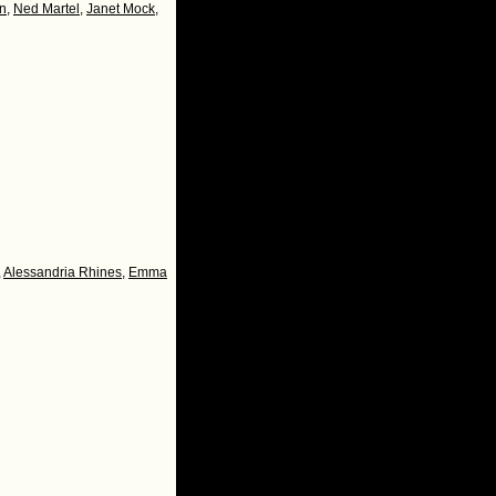
un
,
Ned Martel
,
Janet Mock
,
,
Alessandria Rhines
,
Emma