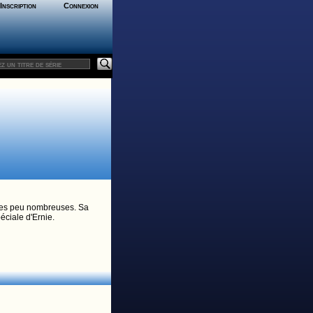
Inscription
Connexion
laces peu nombreuses. Sa
péciale d'Ernie.