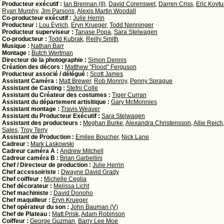
Producteur exécutif :
Ian Brennan (II)
,
David Corenswet
,
Darren Criss
,
Eric Kovt
Ryan Murphy
,
Jim Parsons
,
Alexis Martin Woodall
Co-producteur exécutif :
Julie Herrin
Producteur :
Lou Eyrich
,
Eryn Krueger
,
Todd Nenninger
Producteur superviseur :
Tanase Popa
,
Sara Stelwagen
Co-producteur :
Todd Kubrak
,
Reilly Smith
Musique :
Nathan Barr
Montage :
Butch Wertman
Directeur de la photographie :
Simon Dennis
Création des décors :
Matthew "Flood" Ferguson
Producteur associé / délégué :
Scott James
Assistant Caméra :
Matt Brewer
,
Rob Monroy
,
Penny Sprague
Assistant de Casting :
Stefni Colle
Assistant du Créateur des costumes :
Tiger Curran
Assistant du département artisitique :
Gary McMonnies
Assistant montage :
Travis Weaver
Assistant du Producteur Exécutif :
Sara Stelwagen
Assistant des producteurs :
Meghan Burke
,
Alexandra Christensson
,
Allie Reich
Sales
,
Troy Terry
Assistant de Production :
Emilee Boucher
,
Nick Lane
Cadreur :
Mark Laskowski
Cadreur caméra A :
Andrew Mitchell
Cadreur caméra B :
Brian Garbellini
Chef / Directeur de production :
Julie Herrin
Chef accessoiriste :
Dwayne David Grady
Chef coiffeur :
Michelle Ceglia
Chef décorateur :
Melissa Licht
Chef machiniste :
David Donoho
Chef maquilleur :
Eryn Krueger
Chef opérateur du son :
John Bauman (V)
Chef de Plateau :
Matt Prisk
,
Adam Robinson
Coiffeur :
George Guzman
,
Barry Lee Moe