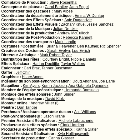
Comptable de Production :
Steve Rosenthal
Concepteur de plateau :
Carol Bentley
,
Jann Engel
Coordinateur des cascades :
Mary Albee
Coordinateur du département artistique :
Emma W. Dunlap
Coordinateur des Effets Spéciaux :
Ante Dugandzic
Coordinateur des Effets Visuels :
Zachary Knue
,
Jessie Sanchez
Coordinateur de la Musique :
Julian Drucker
Coordinateur de la production :
Andrew McCulloch
Coordinateur de Post-Production :
Rebecca Kannett
Coordinateur des transports :
Mark Landin
Costumes / Costumière :
Briana Heavener
,
Ben Kaufher
,
Ric Spencer
Créateur des Costumes :
Sarah Evelyn
,
Lou Eyrich
Directeur Artistique :
Mark Robert Taylor
Distribution des rôles :
Courtney Bright
,
Nicole Daniels
Effets Spéciaux :
Harlan Doolittle
,
Taylor Walters
Etalonneur :
Carl Braz
,
Tanner Buschman
Gaffer :
Jeff Chin
Graphiste :
Hilary Ament
Ingénieur du son post-synchronisation :
Doug Andham
,
Joe Earle
Maquilleur :
Kim Ayers
,
Kerrin Jackson
,
Ana Gabriela Quinonez
Membre de l'équipe scénaristique :
Hernando Bansuelo
Montage des effets sonores :
John Snider
Montage de la musique :
David Klotz
Monteur online :
Andrew Miller (I)
Peintre :
Dan Tanger
Perchman / Assistant opérateur du son :
Ace Williams
Post-Synchronisateur :
Jason Krane
Premier Assistant Réalisateur :
Michele Labrucherie
Producteur des effets spéciaux :
Clark Harding
Producteur exécutif des effets spéciaux :
Karina Slater
Second Assistant Réalisateur :
Kyle Hollingsworth
Secrétaire de production :
Carina Glasser