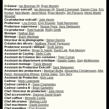
Créateur :
Ian Brennan (II)
,
Ryan Murphy
Producteur exécutif :
Ian Brennan (II)
,
David Corenswet
,
Darren Criss
,
Eric
Kovtun
,
Ned Martel
,
Janet Mock
,
Ryan Murphy
,
Jim Parsons
,
Alexis Martin
Woodall
Co-producteur exécutif :
Julie Herrin
Producteur :
Lou Eyrich
,
Eryn Krueger
,
Todd Nenninger
Producteur superviseur :
Tanase Popa
,
Sara Stelwagen
Co-producteur :
Todd Kubrak
,
Reilly Smith
Musique :
Nathan Barr
Montage :
Butch Wertman
Directeur de la photographie :
Simon Dennis
Création des décors :
Matthew "Flood" Ferguson
Producteur associé / délégué :
Scott James
Assistant Caméra :
Bryan G. Haigh
,
David Leb
,
Rob Monroy
Assistant de Casting :
Stefni Colle
Assistant du Créateur des costumes :
Tiger Curran
Assistant du département artisitique :
Natalie Gates
,
Gary McMonnies
Assistant montage :
Travis Weaver
Assistant du Producteur Exécutif :
Sara Stelwagen
Assistant des producteurs :
Meghan Burke
,
Alexandra Christensson
,
Allie
Reich
,
Alessandria Rhines
,
Emma Sales
,
Troy Terry
Assistant de Production :
Nick Lane
Cadreur :
Mark Laskowski
Cadreur caméra A :
Dave Chameides
Cadreur caméra B :
Brian Garbellini
Chef / Directeur de production :
Julie Herrin
Chef accessoiriste :
Dwayne David Grady
Chef coiffeur :
Michelle Ceglia
Chef décorateur :
Melissa Licht
Chef machiniste :
David Donoho
Chef maquilleur :
Eryn Krueger