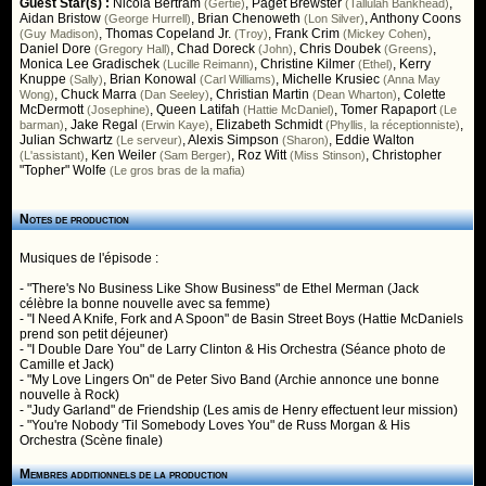
Guest Star(s) :
Nicola Bertram
,
Paget Brewster
,
(Gertie)
(Tallulah Bankhead)
Aidan Bristow
,
Brian Chenoweth
,
Anthony Coons
(George Hurrell)
(Lon Silver)
,
Thomas Copeland Jr.
,
Frank Crim
,
(Guy Madison)
(Troy)
(Mickey Cohen)
Daniel Dore
,
Chad Doreck
,
Chris Doubek
,
(Gregory Hall)
(John)
(Greens)
Monica Lee Gradischek
,
Christine Kilmer
,
Kerry
(Lucille Reimann)
(Ethel)
Knuppe
,
Brian Konowal
,
Michelle Krusiec
(Sally)
(Carl Williams)
(Anna May
,
Chuck Marra
,
Christian Martin
,
Colette
Wong)
(Dan Seeley)
(Dean Wharton)
McDermott
,
Queen Latifah
,
Tomer Rapaport
(Josephine)
(Hattie McDaniel)
(Le
,
Jake Regal
,
Elizabeth Schmidt
,
barman)
(Erwin Kaye)
(Phyllis, la réceptionniste)
Julian Schwartz
,
Alexis Simpson
,
Eddie Walton
(Le serveur)
(Sharon)
,
Ken Weiler
,
Roz Witt
,
Christopher
(L'assistant)
(Sam Berger)
(Miss Stinson)
"Topher" Wolfe
(Le gros bras de la mafia)
Notes de production
Musiques de l'épisode :
- "There's No Business Like Show Business" de Ethel Merman (Jack
célèbre la bonne nouvelle avec sa femme)
- "I Need A Knife, Fork and A Spoon" de Basin Street Boys (Hattie McDaniels
prend son petit déjeuner)
- "I Double Dare You" de Larry Clinton & His Orchestra (Séance photo de
Camille et Jack)
- "My Love Lingers On" de Peter Sivo Band (Archie annonce une bonne
nouvelle à Rock)
- "Judy Garland" de Friendship (Les amis de Henry effectuent leur mission)
- "You're Nobody 'Til Somebody Loves You" de Russ Morgan & His
Orchestra (Scène finale)
Membres additionnels de la production