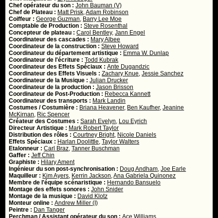
Chef opérateur du son :
John Bauman (V)
Chef de Plateau :
Matt Prisk
,
Adam Robinson
Coiffeur :
George Guzman
,
Barry Lee Moe
Comptable de Production :
Steve Rosenthal
Concepteur de plateau :
Carol Bentley
,
Jann Engel
Coordinateur des cascades :
Mary Albee
Coordinateur de la construction :
Steve Howard
Coordinateur du département artistique :
Emma W. Dunlap
Coordinateur de l'écriture :
Todd Kubrak
Coordinateur des Effets Spéciaux :
Ante Dugandzic
Coordinateur des Effets Visuels :
Zachary Knue
,
Jessie Sanchez
Coordinateur de la Musique :
Julian Drucker
Coordinateur de la production :
Jason Brisson
Coordinateur de Post-Production :
Rebecca Kannett
Coordinateur des transports :
Mark Landin
Costumes / Costumière :
Briana Heavener
,
Ben Kaufher
,
Jeanine
McKirnan
,
Ric Spencer
Créateur des Costumes :
Sarah Evelyn
,
Lou Eyrich
Directeur Artistique :
Mark Robert Taylor
Distribution des rôles :
Courtney Bright
,
Nicole Daniels
Effets Spéciaux :
Harlan Doolittle
,
Taylor Walters
Etalonneur :
Carl Braz
,
Tanner Buschman
Gaffer :
Jeff Chin
Graphiste :
Hilary Ament
Ingénieur du son post-synchronisation :
Doug Andham
,
Joe Earle
Maquilleur :
Kim Ayers
,
Kerrin Jackson
,
Ana Gabriela Quinonez
Membre de l'équipe scénaristique :
Hernando Bansuelo
Montage des effets sonores :
John Snider
Montage de la musique :
David Klotz
Monteur online :
Andrew Miller (I)
Peintre :
Dan Tanger
Perchman / Assistant opérateur du son :
Ace Williams