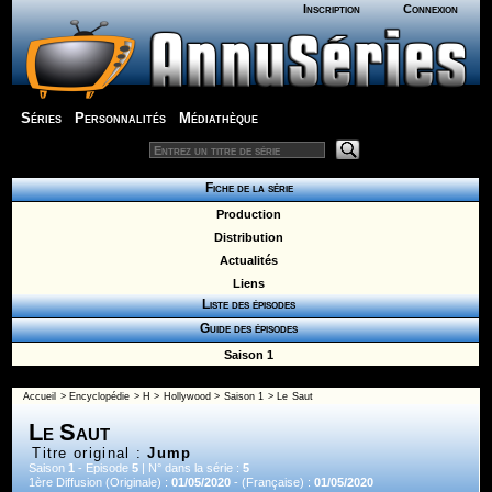
Inscription
Connexion
Séries
Personnalités
Médiathèque
Fiche de la série
Production
Distribution
Actualités
Liens
Liste des épisodes
Guide des épisodes
Saison 1
Accueil
>
Encyclopédie
>
H
>
Hollywood
>
Saison 1
> Le Saut
Le Saut
Titre original :
Jump
Saison
1
- Episode
5
| N° dans la série :
5
1ère Diffusion (Originale) :
01/05/2020
- (Française) :
01/05/2020