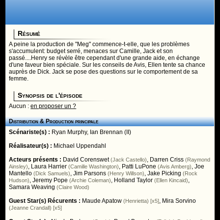
Résumé
A peine la production de "Meg" commence-t-elle, que les problèmes
s'accumulent: budget serré, menaces sur Camille, Jack et son
passé....Henry se révèle être cependant d'une grande aide, en échange
d'une faveur bien spéciale. Sur les conseils de Avis, Ellen tente sa chance
auprès de Dick. Jack se pose des questions sur le comportement de sa
femme.
Synopsis de l'épisode
Aucun :
en proposer un ?
Distribution & Production principale
Scénariste(s) :
Ryan Murphy
,
Ian Brennan (II)
Réalisateur(s) :
Michael Uppendahl
Acteurs présents :
David Corenswet
,
Darren Criss
(Jack Castello)
(Raymond
,
Laura Harrier
,
Patti LuPone
,
Joe
Ainsley)
(Camille Washington)
(Avis Amberg)
Mantello
,
Jim Parsons
,
Jake Picking
(Dick Samuels)
(Henry Willson)
(Rock
,
Jeremy Pope
,
Holland Taylor
,
Hudson)
(Archie Coleman)
(Ellen Kincaid)
Samara Weaving
(Claire Wood)
Guest Star(s) Récurents :
Maude Apatow
,
Mira Sorvino
(Henrietta) [x5]
(Jeanne Crandall) [x5]