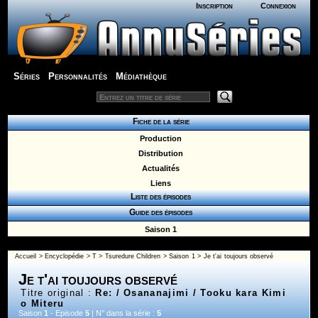
Inscription
Connexion
Séries
Personnalités
Médiathèque
Fiche de la série
Production
Distribution
Actualités
Liens
Liste des épisodes
Guide des épisodes
Saison 1
Accueil
>
Encyclopédie
>
T
>
Tsuredure Children
>
Saison 1
> Je t'ai toujours observé
Je t'ai toujours observé
Titre original :
Re: / Osananajimi / Tooku kara Kimi
o Miteru
Saison
1
- Episode
5
| N° dans la série :
5