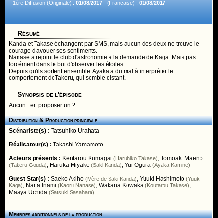
1ère Diffusion (Originale) :
01/08/2017
- (Française) :
01/08/2017
Résumé
Kanda et Takase échangent par SMS, mais aucun des deux ne trouve le
courage d'avouer ses sentiments.
Nanase a rejoint le club d'astronomie à la demande de Kaga. Mais pas
forcément dans le but d'observer les étoiles.
Depuis qu'ils sortent ensemble, Ayaka a du mal à interpréter le
comportement deTakeru, qui semble distant.
Synopsis de l'épisode
Aucun :
en proposer un ?
Distribution & Production principale
Scénariste(s) :
Tatsuhiko Urahata
Réalisateur(s) :
Takashi Yamamoto
Acteurs présents :
Kentarou Kumagai
,
Tomoaki Maeno
(Haruhiko Takase)
,
Haruka Miyake
,
Yui Ogura
(Takeru Gouda)
(Saki Kanda)
(Ayaka Kamine)
Guest Star(s) :
Saeko Akiho
,
Yuuki Hashimoto
(Mère de Saki Kanda)
(Yuuki
,
Nana Inami
,
Wakana Kowaka
,
Kaga)
(Kaoru Nanase)
(Koutarou Takase)
Maaya Uchida
(Satsuki Sasahara)
Membres additionnels de la production