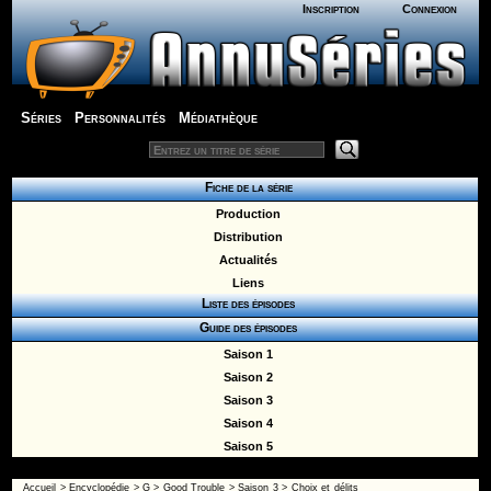
Inscription
Connexion
Séries
Personnalités
Médiathèque
Fiche de la série
Production
Distribution
Actualités
Liens
Liste des épisodes
Guide des épisodes
Saison 1
Saison 2
Saison 3
Saison 4
Saison 5
Accueil
>
Encyclopédie
>
G
>
Good Trouble
>
Saison 3
> Choix et délits