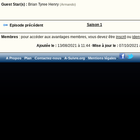
Guest Star(s) :
Brian Tyree Henry
(Armando)
Saison 1
Episode précédent
Membres
: pour accéder aux avantages membres, vous devez être
inscrit
ou
ident
Ajoutée le :
13/08/2021 à 11:44 -
Mise à jour le :
07/10/2021 
A Propos
-
Plan
-
Contactez-nous
-
A-Suivre.org
-
Mentions légales
-