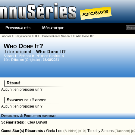
Personnalités
Médiathèque
Accueil
>
Encyclopédie
>
H
>
HouseBroken
>
Saison 1
> Who Done It?
Who Done It?
Titre original :
Who Done It?
Saison
1
- Episode
9
| N° dans la série :
9
1ère Diffusion (Originale) :
16/08/2021
Résumé
Aucun :
en proposer un ?
Synopsis de l'épisode
Aucun :
en proposer un ?
Distribution & Production principale
Scénariste(s) :
Clea DuVall
Guest Star(s) Récurents :
Greta Lee
,
Timothy Simons
(Bubbles) [x10]
(Raccoon) [x