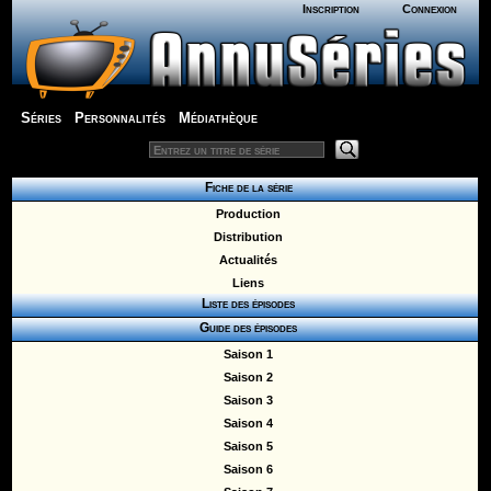
Inscription
Connexion
Séries
Personnalités
Médiathèque
Fiche de la série
Production
Distribution
Actualités
Liens
Liste des épisodes
Guide des épisodes
Saison 1
Saison 2
Saison 3
Saison 4
Saison 5
Saison 6