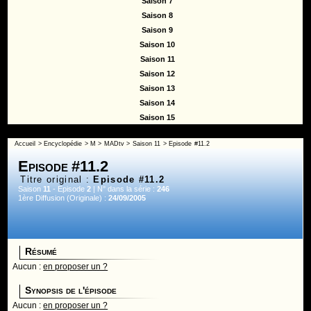
Saison 7
Saison 8
Saison 9
Saison 10
Saison 11
Saison 12
Saison 13
Saison 14
Saison 15
Accueil
>
Encyclopédie
>
M
>
MADtv
>
Saison 11
> Episode #11.2
Episode #11.2
Titre original :
Episode #11.2
Saison
11
- Episode
2
| N° dans la série :
246
1ère Diffusion (Originale) :
24/09/2005
Résumé
Aucun :
en proposer un ?
Synopsis de l'épisode
Aucun :
en proposer un ?