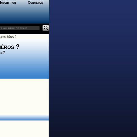
Inscription
Connexion
sants héros ?
 héros ?
es?