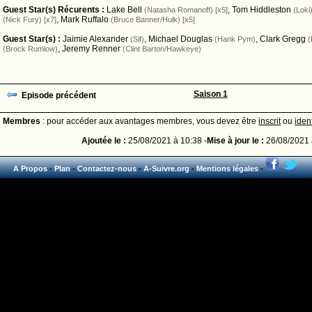
Guest Star(s) Récurents :
Lake Bell
,
Tom Hiddleston
(Natasha Romanoff) [x5]
(Loki)
,
Mark Ruffalo
(Nick Fury) [x7]
(Bruce Banner/Hulk) [x5]
Guest Star(s) :
Jaimie Alexander
,
Michael Douglas
,
Clark Gregg
(Sif)
(Hank Pym)
(
,
Jeremy Renner
(Brock Rumlow)
(Clint Barton/Hawkeye)
Saison 1
Episode précédent
Membres
: pour accéder aux avantages membres, vous devez être
inscrit
ou
ident
Ajoutée le :
25/08/2021 à 10:38 -
Mise à jour le :
26/08/2021 
A Propos
-
Plan
-
Contactez-nous
-
A-Suivre.org
-
Mentions légales
-