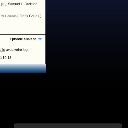
,
Samuel L. Jackson
 [x5]
,
Frank Grillo (I)
Phil Coulson)
Episode suivant
ifié
avec votre login
à 10:13