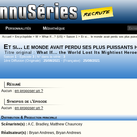
Personnalités
Médiathèque
Accueil
>
Encyclopédie
>
W
>
What If...? (US)
>
Saison 1
> Et si... le monde avait perdu ses plus puis
Et si... le monde avait perdu ses plus puissants
Titre original :
What If... the World Lost Its Mightiest Hero
Saison
1
- Episode
3
| N° dans la série :
3
1ère Diffusion (Originale) :
25/08/2021
- (Française) :
25/08/2021
Résumé
Aucun :
en proposer un ?
Synopsis de l'épisode
Aucun :
en proposer un ?
Distribution & Production principale
Scénariste(s) :
A.C. Bradley
,
Matthew Chauncey
Réalisateur(s) :
Bryan Andrews
,
Bryan Andrews