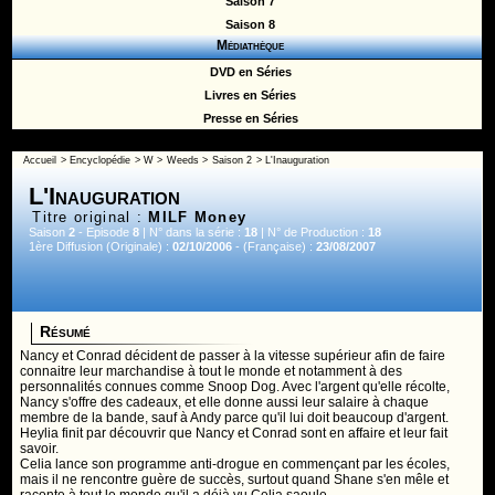
Saison 7
Saison 8
Médiathèque
DVD en Séries
Livres en Séries
Presse en Séries
Accueil
>
Encyclopédie
>
W
>
Weeds
>
Saison 2
> L'Inauguration
L'Inauguration
Titre original :
MILF Money
Saison
2
- Episode
8
| N° dans la série :
18
| N° de Production :
18
1ère Diffusion (Originale) :
02/10/2006
- (Française) :
23/08/2007
Résumé
Nancy et Conrad décident de passer à la vitesse supérieur afin de faire
connaitre leur marchandise à tout le monde et notamment à des
personnalités connues comme Snoop Dog. Avec l'argent qu'elle récolte,
Nancy s'offre des cadeaux, et elle donne aussi leur salaire à chaque
membre de la bande, sauf à Andy parce qu'il lui doit beaucoup d'argent.
Heylia finit par découvrir que Nancy et Conrad sont en affaire et leur fait
savoir.
Celia lance son programme anti-drogue en commençant par les écoles,
mais il ne rencontre guère de succès, surtout quand Shane s'en mêle et