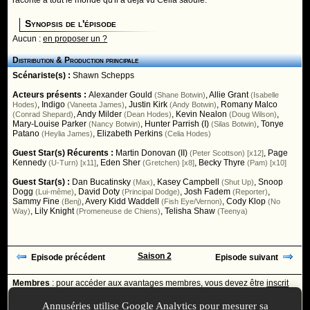
raconte à tout le monde qu'il a déjà vu Celia saoule.
Synopsis de l'épisode
Aucun :
en proposer un ?
Distribution & Production principale
Scénariste(s) :
Shawn Schepps
Acteurs présents :
Alexander Gould
,
Allie Grant
(Shane Botwin)
(Isabelle
,
Indigo
,
Justin Kirk
,
Romany Malco
Hodes)
(Vaneeta James)
(Andy Botwin)
,
Andy Milder
,
Kevin Nealon
,
(Conrad Shepard)
(Dean Hodes)
(Doug Wilson)
Mary-Louise Parker
,
Hunter Parrish (I)
,
Tonye
(Nancy Botwin)
(Silas Botwin)
Patano
,
Elizabeth Perkins
(Heylia James)
(Celia Hodes)
Guest Star(s) Récurents :
Martin Donovan (II)
,
Page
(Peter Scottson) [x12]
Kennedy
,
Eden Sher
,
Becky Thyre
(U-Turn) [x11]
(Gretchen) [x8]
(Pam) [x10]
Guest Star(s) :
Dan Bucatinsky
,
Kasey Campbell
,
Snoop
(Max)
(Shut Up)
Dogg
,
David Doty
,
Josh Fadem
,
(Lui-même)
(Principal Dodge)
(Reporter)
Sammy Fine
,
Avery Kidd Waddell
,
Cody Klop
(Benj)
(Fish Eye/Vernon)
(No
,
Lily Knight
,
Telisha Shaw
Way)
(Promeneuse de Chiens)
(Teenya)
Saison 2
Episode précédent
Episode suivant
Membres
: pour accéder aux avantages membres, vous devez être
inscrit
ou
identifié
avec votre login
Annuséries utilise Google Analytics pour mesurer sa