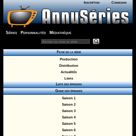
Inscription
Connexion
Séries
Personnalités
Médiathèque
Fiche de la série
Production
Distribution
Actualités
Liens
Liste des épisodes
Guide des épisodes
Saison 1
Saison 2
Saison 3
Saison 4
Saison 5
Saison 6