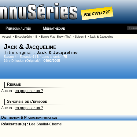
Personnalités
Médiathèque
Accueil
>
Encyclopédie
>
B
>
Bernie Mac Show (The)
>
Saison 4
> Jack & Jacqueline
Jack & Jacqueline
Titre original :
Jack & Jacqueline
Saison
4
- Episode
9
| N° dans la série :
75
1ère Diffusion (Originale) :
04/02/2005
Résumé
Aucun :
en proposer un ?
Synopsis de l'épisode
Aucun :
en proposer un ?
Distribution & Production principale
Réalisateur(s) :
Lee Shallat-Chemel