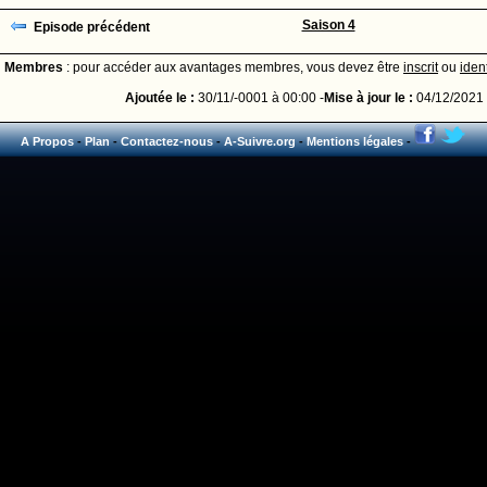
Saison 4
Episode précédent
Membres
: pour accéder aux avantages membres, vous devez être
inscrit
ou
ident
Ajoutée le :
30/11/-0001 à 00:00 -
Mise à jour le :
04/12/2021 
A Propos
-
Plan
-
Contactez-nous
-
A-Suivre.org
-
Mentions légales
-