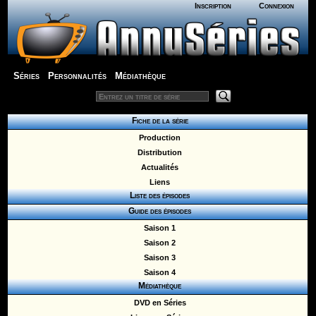
Inscription
Connexion
Séries
Personnalités
Médiathèque
Fiche de la série
Production
Distribution
Actualités
Liens
Liste des épisodes
Guide des épisodes
Saison 1
Saison 2
Saison 3
Saison 4
Médiathèque
DVD en Séries