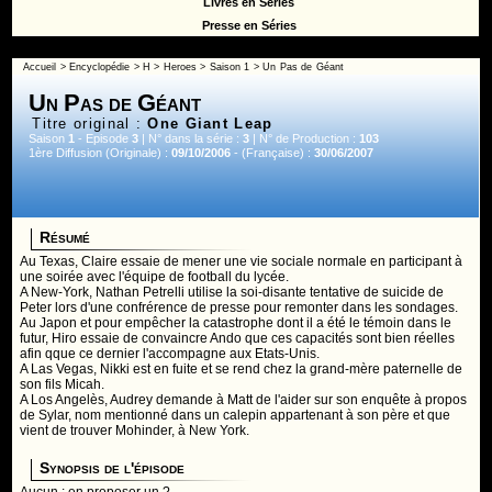
Livres en Séries
Presse en Séries
Accueil
>
Encyclopédie
>
H
>
Heroes
>
Saison 1
> Un Pas de Géant
Un Pas de Géant
Titre original :
One Giant Leap
Saison
1
- Episode
3
| N° dans la série :
3
| N° de Production :
103
1ère Diffusion (Originale) :
09/10/2006
- (Française) :
30/06/2007
Résumé
Au Texas, Claire essaie de mener une vie sociale normale en participant à
une soirée avec l'équipe de football du lycée.
A New-York, Nathan Petrelli utilise la soi-disante tentative de suicide de
Peter lors d'une confrérence de presse pour remonter dans les sondages.
Au Japon et pour empêcher la catastrophe dont il a été le témoin dans le
futur, Hiro essaie de convaincre Ando que ces capacités sont bien réelles
afin qque ce dernier l'accompagne aux Etats-Unis.
A Las Vegas, Nikki est en fuite et se rend chez la grand-mère paternelle de
son fils Micah.
A Los Angelès, Audrey demande à Matt de l'aider sur son enquête à propos
de Sylar, nom mentionné dans un calepin appartenant à son père et que
vient de trouver Mohinder, à New York.
Synopsis de l'épisode