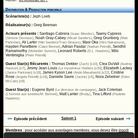
Aucun :
en proposer un ?
Distribution & Production principale
Scénariste(s) :
Jeph Loeb
Réalisateur(s) :
Greg Beeman
Acteurs présents :
Santiago Cabrera
,
Tawny Cypress
(Isaac Mendez)
,
Noah Gray-Cabey
,
Greg Grunberg
(Simone Deveaux)
(Micah Sanders)
(Matt
,
Ali Larter
,
Masi Oka
,
Parkman)
(Niki Sanders/Traci Strauss)
(Hiro Nakamura)
Hayden Panettiere
,
Adrian Pasdar
,
Sendhil
(Claire Bennet)
(Nathan Petrelli)
Ramamurthy
,
Leonard Roberts
,
Milo
(Mohinder Suresh)
(D.L. Hawkins)
Ventimiglia
(Peter Petrelli)
Guest Star(s) Récurents :
Thomas Dekker
,
Clea DuVall
(Zach) [x10]
(Audrey
,
Jimmy Jean-Louis
,
Elizabeth Lackey
Hanson) [x7]
(Le mystérieux Haïtien) [x30]
,
James Kyson Lee
,
Cristine
(Janice Parkman) [x18]
(Ando Masahashi) [x22]
Rose
,
Danielle Savre
,
Nora Zehetner
(Angela Petrelli) [x18]
(Jackie) [x5]
(Eden
McCain) [x8]
Guest Star(s) :
Eugene Byrd
,
Jack Coleman
(Le directeur de campagne)
,
Matt Lanter
,
Tina Lifford
(L'homme aux lunettes/M. Bennett)
(Brody)
(Paulette
Hawkins)
Saison 1
Episode précédent
Episode suivant
Membres
: pour accéder aux avantages membres, vous devez être
inscrit
ou
identifié
avec votre login