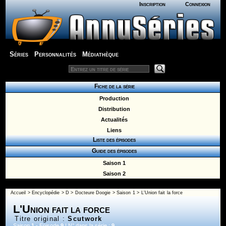
Inscription
Connexion
Séries
Personnalités
Médiathèque
Fiche de la série
Production
Distribution
Actualités
Liens
Liste des épisodes
Guide des épisodes
Saison 1
Saison 2
Accueil
>
Encyclopédie
>
D
>
Docteure Doogie
>
Saison 1
> L'Union fait la force
L'Union fait la force
Titre original :
Scutwork
Saison
1
- Episode
9
| N° dans la série :
9