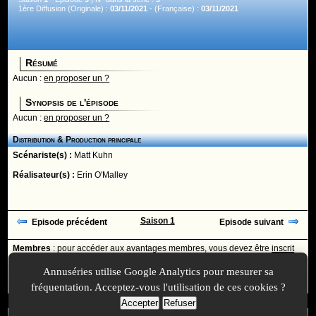
1ère Diffusion (Originale) :
03/11/2021
- (Française) :
03/11/2021
Résumé
Aucun :
en proposer un ?
Synopsis de l'épisode
Aucun :
en proposer un ?
Distribution & Production principale
Scénariste(s) :
Matt Kuhn
Réalisateur(s) :
Erin O'Malley
Saison 1
Episode précédent
Episode suivant
Membres
: pour accéder aux avantages membres, vous devez être
inscrit
ou
identifié
avec votre login
Annuséries utilise Google Analytics pour mesurer sa
Ajoutée le :
30/11/-0001 à 00:00 -
Mise à jour le :
14/03/2022 à 13:38
fréquentation. Acceptez-vous l'utilisation de ces cookies ?
Accepter
Refuser