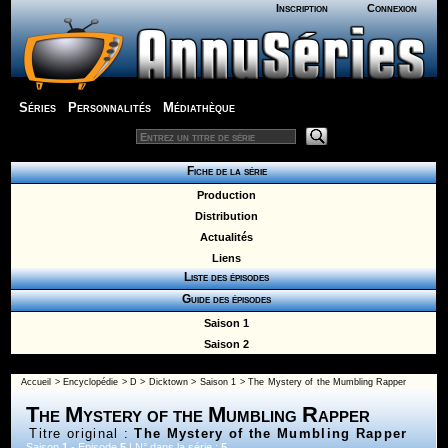
Inscription
Connexion
Séries
Personnalités
Médiathèque
Fiche de la série
Production
Distribution
Actualités
Liens
Liste des épisodes
Guide des épisodes
Saison 1
Saison 2
Accueil
>
Encyclopédie
>
D
>
Dicktown
>
Saison 1
> The Mystery of the Mumbling Rapper
The Mystery of the Mumbling Rapper
Titre original :
The Mystery of the Mumbling Rapper
Saison
1
- Episode
5
| N° dans la série :
5