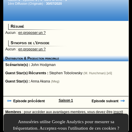
1ère Diffusion (Originale) :
30/07/2020
Résumé
Aucun :
en proposer un ?
Synopsis de l'épisode
Aucun :
en proposer un ?
Distribution & Production principale
Scénariste(s) :
John Hodgman
Guest Star(s) Récurents :
Stephen Tobolowsky
(M. Hunchman) [x6]
Guest Star(s) :
Anna Akana
(Meg)
Saison 1
Episode précédent
Episode suivant
Membres
: pour accéder aux avantages membres, vous devez être
inscrit
ou
identifié
avec votre login
Annuséries utilise Google Analytics pour mesurer sa
Ajoutée le :
30/11/-0001 à 00:00 -
Mise à jour le :
04/04/2022 à 14:09
fréquentation. Acceptez-vous l'utilisation de ces cookies ?