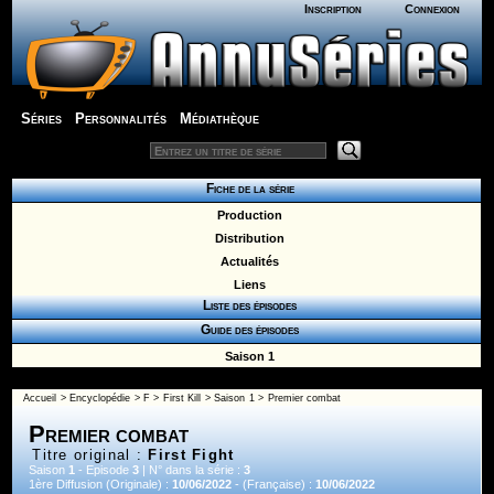
Inscription
Connexion
Séries
Personnalités
Médiathèque
Fiche de la série
Production
Distribution
Actualités
Liens
Liste des épisodes
Guide des épisodes
Saison 1
Accueil
>
Encyclopédie
>
F
>
First Kill
>
Saison 1
> Premier combat
Premier combat
Titre original :
First Fight
Saison
1
- Episode
3
| N° dans la série :
3
1ère Diffusion (Originale) :
10/06/2022
- (Française) :
10/06/2022