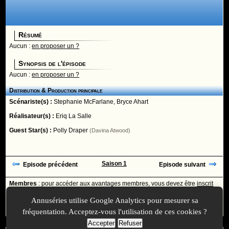
Résumé
Aucun :
en proposer un ?
Synopsis de l'épisode
Aucun :
en proposer un ?
Distribution & Production principale
Scénariste(s) :
Stephanie McFarlane
,
Bryce Ahart
Réalisateur(s) :
Eriq La Salle
Guest Star(s) :
Polly Draper
(Davina Atwood)
Saison 1
Episode précédent
Episode suivant
Membres
: pour accéder aux avantages membres, vous devez être
inscrit
ou
identifié
avec votre login
Annuséries utilise Google Analytics pour mesurer sa
Ajoutée le :
30/11/-0001 à 00:00 -
Mise à jour le :
16/02/2026 à 09:25
fréquentation. Acceptez-vous l'utilisation de ces cookies ?
Accepter
Refuser