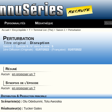
Personnalités
Médiathèque
Accueil
>
Encyclopédie
>
T
>
Terminal List (The)
>
Saison 1
> Perturbation
Perturbation
Titre original :
Disruption
Saison
1
- Episode
5
| N° dans la série :
5
1ère Diffusion (Originale) :
01/07/2022
- (Française) :
01/07/2022
Résumé
Aucun :
en proposer un ?
Synopsis de l'épisode
Aucun :
en proposer un ?
Distribution & Production principale
Scénariste(s) :
Olu Odebunmi
,
Tolu Awosika
Réalisateur(s) :
Tucker Gates