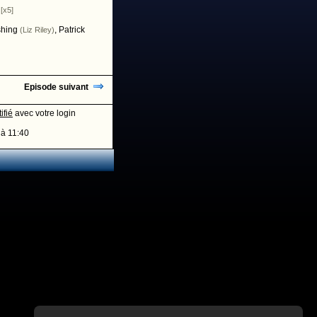
[x5]
shing
,
Patrick
(Liz Riley)
Episode suivant
ifié
avec votre login
à 11:40