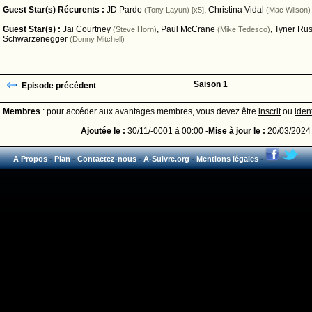
Guest Star(s) Récurents :
JD Pardo
,
Christina Vidal
(Tony Layun) [x5]
(Mac Wilson) 
Guest Star(s) :
Jai Courtney
,
Paul McCrane
,
Tyner Ru
(Steve Horn)
(Mike Tedesco)
Schwarzenegger
(Donny Mitchell)
Saison 1
Episode précédent
Membres
: pour accéder aux avantages membres, vous devez être
inscrit
ou
ident
Ajoutée le :
30/11/-0001 à 00:00 -
Mise à jour le :
20/03/2024 
A Propos
-
Plan
-
Contactez-nous
-
A-Suivre.org
-
Mentions légales
-