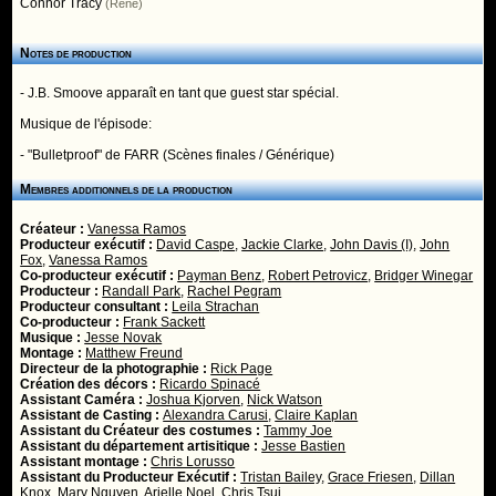
Connor Tracy
(Rene)
Notes de production
- J.B. Smoove apparaît en tant que guest star spécial.
Musique de l'épisode:
- "Bulletproof" de FARR (Scènes finales / Générique)
Membres additionnels de la production
Créateur :
Vanessa Ramos
Producteur exécutif :
David Caspe
,
Jackie Clarke
,
John Davis (I)
,
John
Fox
,
Vanessa Ramos
Co-producteur exécutif :
Payman Benz
,
Robert Petrovicz
,
Bridger Winegar
Producteur :
Randall Park
,
Rachel Pegram
Producteur consultant :
Leila Strachan
Co-producteur :
Frank Sackett
Musique :
Jesse Novak
Montage :
Matthew Freund
Directeur de la photographie :
Rick Page
Création des décors :
Ricardo Spinacé
Assistant Caméra :
Joshua Kjorven
,
Nick Watson
Assistant de Casting :
Alexandra Carusi
,
Claire Kaplan
Assistant du Créateur des costumes :
Tammy Joe
Assistant du département artisitique :
Jesse Bastien
Assistant montage :
Chris Lorusso
Assistant du Producteur Exécutif :
Tristan Bailey
,
Grace Friesen
,
Dillan
Knox
,
Mary Nguyen
,
Arielle Noel
,
Chris Tsui