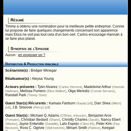
Résumé
Timmy a obtenu une nomination pour la meilleure petite entreprise. Connie
lui propose de faire quelques changements concernant son apparence
mais Eliza ne voit pas tout cela d'un bon oeil. Carlos encourage Hannah à
se faire plus plaisir.
Synopsis de l'épisode
Aucun :
en proposer un ?
Distribution & Production principale
Scénariste(s) :
Bridger Winegar
Réalisateur(s) :
Aleysa Young
Acteurs présents :
Tyler Alvarez
,
Madeleine Arthur
(Carlos Herrera)
(Hannah
,
Melissa Fumero
,
Olga Merediz
,
Hadman)
(Eliza Walker)
(Connie Serrano)
Randall Park
(Timmy Yoon)
Guest Star(s) Récurents :
Kamaia Fairburn
,
Dan Shea
(Kayla) [x8]
(Mitch)
,
J.B. Smoove
[x6]
(Percy) [x8]
Guest Star(s) :
Michael Q. Adams
,
Benjamin Arce
(O'Brien, trésorier)
,
Christian Bedard
,
Christly Charles
,
Nancy Ebert
(Pompier)
(Shane)
(Sarah)
,
Jayne Entwistle
,
Lalo Espejo
,
Peter Kim
(Marion)
(Danielle)
(Client #3)
(Floy
,
Ross C. Ogilvie
,
Miriam Smith
,
Keegan
Beckom)
(Vieil homme)
(Patrice)