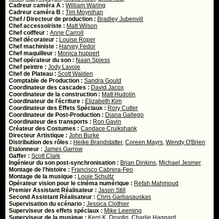
Cadreur caméra A :
William Waring
Cadreur caméra B :
Tim Moynihan
Chef / Directeur de production :
Bradley Jubenvill
Chef accessoiriste :
Matt Wilson
Chef coiffeur :
Anne Carroll
Chef décorateur :
Louise Roper
Chef machiniste :
Harvey Fedor
Chef maquilleur :
Monica huppert
Chef opérateur du son :
Naan Spiess
Chef peintre :
Jody Lavoie
Chef de Plateau :
Scott Walden
Comptable de Production :
Sandra Gould
Coordinateur des cascades :
David Jacox
Coordinateur de la construction :
Matt Hudolin
Coordinateur de l'écriture :
Elizabeth Kim
Coordinateur des Effets Spéciaux :
Rory Cutler
Coordinateur de Post-Production :
Diana Gallego
Coordinateur des transports :
Ron Gavin
Créateur des Costumes :
Candace Cruikshank
Directeur Artistique :
John Burke
Distribution des rôles :
Heike Brandstatter
,
Coreen Mayrs
,
Wendy O'Brien
Etalonneur :
James Garrow
Gaffer :
Scott Clark
Ingénieur du son post-synchronisation :
Brian Dinkins
,
Michael Jesmer
Montage de l'histoire :
Francisco Cabrera-Feo
Montage de la musique :
Louie Schultz
Opérateur vision pour le cinéma numérique :
Refah Mahmoud
Premier Assistant Réalisateur :
Jason Still
Second Assistant Réalisateur :
Chris Garbasauskas
Supervisation du scénario :
Jessica Clothier
Superviseur des effets spéciaux :
Mike Leeming
Superviseur de la musique :
Kerri K. Drootin
,
Charlie Haggard