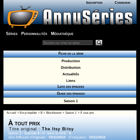
Inscription
Connexion
Séries
Personnalités
Médiathèque
Fiche de la série
Production
Distribution
Actualités
Liens
Liste des épisodes
Guide des épisodes
Saison 1
Accueil
>
Encyclopédie
>
B
>
Blockbuster
>
Saison 1
> À tout prix
À tout prix
Titre original :
The Itsy Bitsy
Saison
1
- Episode
4
| N° dans la série :
4
1ère Diffusion (Originale) :
03/11/2022
- (Française) :
03/11/2022