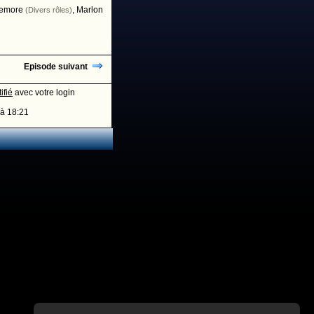
emore
,
Marlon
(Divers rôles)
Episode suivant
ifié
avec votre login
à 18:21