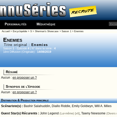
Personnalités
Médiathèque
Accueil
>
Encyclopédie
>
S
>
Sherman's Showcase
>
Saison 1
> Enemies
Enemies
Titre original :
Enemies
Saison
1
- Episode
4
| N° dans la série :
4
1ère Diffusion (Originale) :
14/08/2019
Résumé
Aucun :
en proposer un ?
Synopsis de l'épisode
Aucun :
en proposer un ?
Distribution & Production principale
Scénariste(s) :
Bashir Salahuddin
,
Diallo Riddle
,
Emily Goldwyn
,
Will A. Miles
Guest Star(s) Récurents :
John Legend
,
Tawny Newsome
(Lui-même) [x6]
(Divers 