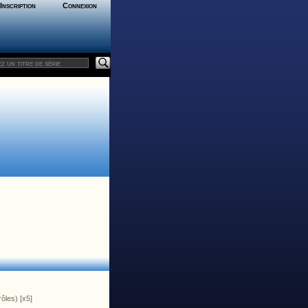
Inscription
Connexion
rôles) [x5]