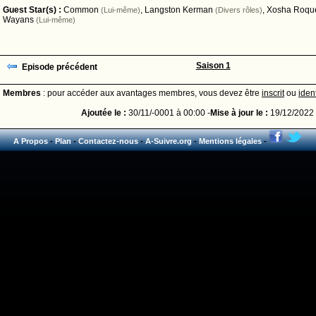
Guest Star(s) :
Common
,
Langston Kerman
,
Xosha Roqu
(Lui-même)
(Divers rôles)
Wayans
(Lui-même)
Saison 1
Episode précédent
Membres
: pour accéder aux avantages membres, vous devez être
inscrit
ou
ident
Ajoutée le :
30/11/-0001 à 00:00 -
Mise à jour le :
19/12/2022 
A Propos
-
Plan
-
Contactez-nous
-
A-Suivre.org
-
Mentions légales
-