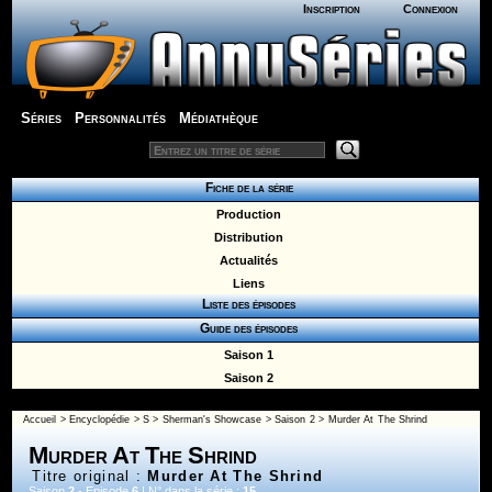
Inscription
Connexion
Séries
Personnalités
Médiathèque
Fiche de la série
Production
Distribution
Actualités
Liens
Liste des épisodes
Guide des épisodes
Saison 1
Saison 2
Accueil
>
Encyclopédie
>
S
>
Sherman's Showcase
>
Saison 2
> Murder At The Shrind
Murder At The Shrind
Titre original :
Murder At The Shrind
Saison
2
- Episode
6
| N° dans la série :
15