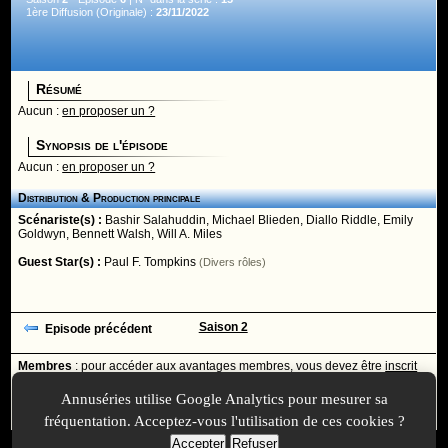
1ère Diffusion (Originale) :
23/11/2022
Résumé
Aucun :
en proposer un ?
Synopsis de l'épisode
Aucun :
en proposer un ?
Distribution & Production principale
Scénariste(s) :
Bashir Salahuddin
,
Michael Blieden
,
Diallo Riddle
,
Emily
Goldwyn
,
Bennett Walsh
,
Will A. Miles
Guest Star(s) :
Paul F. Tompkins
(Divers rôles)
Saison 2
Episode précédent
Membres
: pour accéder aux avantages membres, vous devez être
inscrit
ou
identifié
avec votre login
Annuséries utilise Google Analytics pour mesurer sa
Ajoutée le :
30/11/-0001 à 00:00 -
Mise à jour le :
19/12/2022 à 18:28
fréquentation. Acceptez-vous l'utilisation de ces cookies ?
Accepter
Refuser