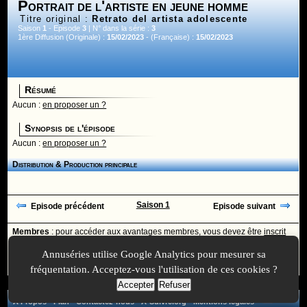
Portrait de l'artiste en jeune homme
Titre original :
Retrato del artista adolescente
Saison
1
- Episode
3
| N° dans la série :
3
1ère Diffusion (Originale) :
15/02/2023
- (Française) :
15/02/2023
Résumé
Aucun :
en proposer un ?
Synopsis de l'épisode
Aucun :
en proposer un ?
Distribution & Production principale
Saison 1
Episode précédent
Episode suivant
Membres
: pour accéder aux avantages membres, vous devez être
inscrit
ou
identifié
avec votre login
Annuséries utilise Google Analytics pour mesurer sa
Ajoutée le :
30/11/-0001 à 00:00 -
Mise à jour le :
30/11/-0001 à 00:00
fréquentation. Acceptez-vous l'utilisation de ces cookies ?
Accepter
Refuser
A Propos
-
Plan
-
Contactez-nous
-
A-Suivre.org
-
Mentions légales
-