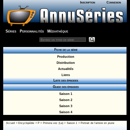
Inscription
Connexion
Séries
Personnalités
Médiathèque
Fiche de la série
Production
Distribution
Actualités
Liens
Liste des épisodes
Guide des épisodes
Saison 1
Saison 2
Saison 3
Saison 4
Accueil
>
Encyclopédie
>
P
>
Primera vez (La)
>
Saison 1
> Portrait de l'artiste en jeune
homme