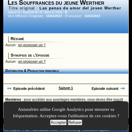
Les Souffrances du jeune Werther
Titre original :
Las penas de amor del joven Werther
Saison
1
- Episode
8
| N° dans la série :
8
1ère Diffusion (Originale) :
15/02/2023
- (Française) :
15/02/2023
Résumé
Aucun :
en proposer un ?
Synopsis de l'épisode
Aucun :
en proposer un ?
Distribution & Production principale
Saison 1
Episode précédent
Episode suivant
Membres
: pour accéder aux avantages membres, vous devez être
inscrit
ou
identifié
avec votre login
Annuséries utilise Google Analytics pour mesurer sa
Ajoutée le :
30/11/-0001 à 00:00 -
Mise à jour le :
30/11/-0001 à 00:00
fréquentation. Acceptez-vous l'utilisation de ces cookies ?
Accepter
Refuser
A Propos
-
Plan
-
Contactez-nous
-
A-Suivre.org
-
Mentions légales
-