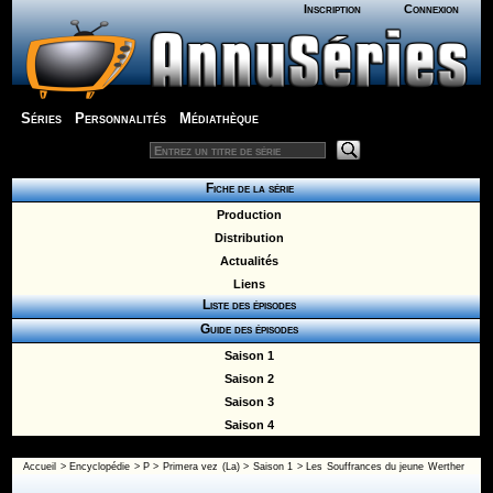
Inscription
Connexion
Séries
Personnalités
Médiathèque
Fiche de la série
Production
Distribution
Actualités
Liens
Liste des épisodes
Guide des épisodes
Saison 1
Saison 2
Saison 3
Saison 4
Accueil
>
Encyclopédie
>
P
>
Primera vez (La)
>
Saison 1
> Les Souffrances du jeune Werther