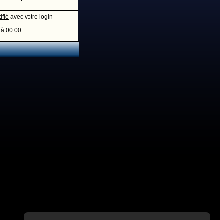
ifié
avec votre login
 à 00:00