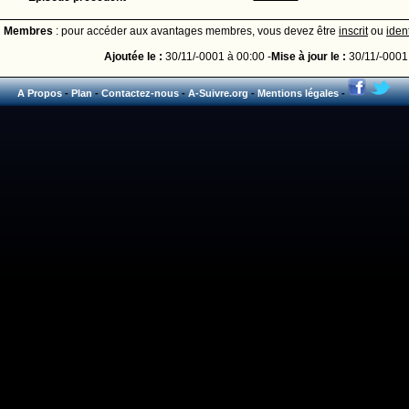
Membres
: pour accéder aux avantages membres, vous devez être
inscrit
ou
ident
Ajoutée le :
30/11/-0001 à 00:00 -
Mise à jour le :
30/11/-0001
A Propos
-
Plan
-
Contactez-nous
-
A-Suivre.org
-
Mentions légales
-