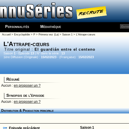
Personnalités
Médiathèque
Accueil
>
Encyclopédie
>
P
>
Primera vez (La)
>
Saison 1
> L'Attrape-cœurs
L'Attrape-cœurs
Titre original :
El guardián entre el centeno
Saison
1
- Episode
13
| N° dans la série :
13
1ère Diffusion (Originale) :
15/02/2023
- (Française) :
15/02/2023
Résumé
Aucun :
en proposer un ?
Synopsis de l'épisode
Aucun :
en proposer un ?
Distribution & Production principale
Saison 1
Episode précédent