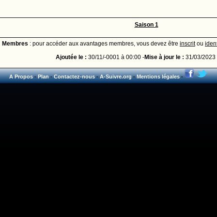
Saison 1
Membres
: pour accéder aux avantages membres, vous devez être
inscrit
ou
ident
Ajoutée le :
30/11/-0001 à 00:00 -
Mise à jour le :
31/03/2023 
A Propos
-
Plan
-
Contactez-nous
-
A-Suivre.org
-
Mentions légales
-