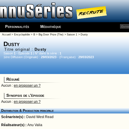
Personnalités
Médiathèque
Accueil
>
Encyclopédie
>
B
>
Big Door Prize (The)
>
Saison 1
> Dusty
Dusty
Titre original :
Dusty
Saison
1
- Episode
1
| N° dans la série :
1
1ère Diffusion (Originale) :
29/03/2023
- (Française) :
29/03/2023
Résumé
Aucun :
en proposer un ?
Synopsis de l'épisode
Aucun :
en proposer un ?
Distribution & Production principale
Scénariste(s) :
David West Read
Réalisateur(s) :
Anu Valia