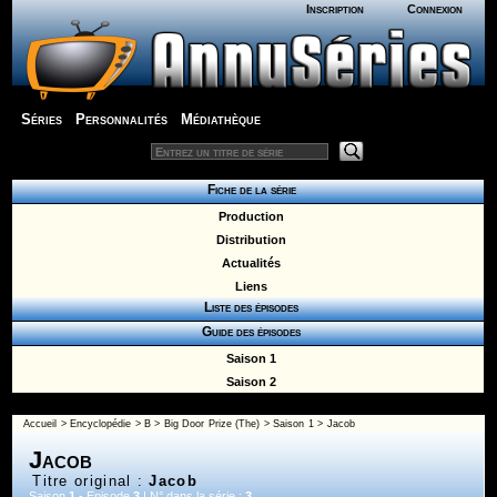
Inscription
Connexion
Séries
Personnalités
Médiathèque
Fiche de la série
Production
Distribution
Actualités
Liens
Liste des épisodes
Guide des épisodes
Saison 1
Saison 2
Accueil
>
Encyclopédie
>
B
>
Big Door Prize (The)
>
Saison 1
> Jacob
Jacob
Titre original :
Jacob
Saison
1
- Episode
3
| N° dans la série :
3