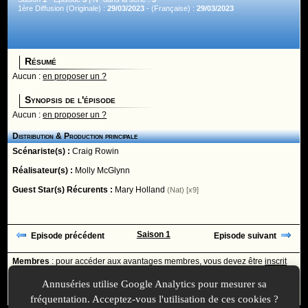
1ère Diffusion (Originale) :
29/03/2023
- (Française) :
29/03/2023
Résumé
Aucun :
en proposer un ?
Synopsis de l'épisode
Aucun :
en proposer un ?
Distribution & Production principale
Scénariste(s) :
Craig Rowin
Réalisateur(s) :
Molly McGlynn
Guest Star(s) Récurents :
Mary Holland
(Nat) [x9]
Saison 1
Episode précédent
Episode suivant
Membres
: pour accéder aux avantages membres, vous devez être
inscrit
ou
identifié
avec votre login
Annuséries utilise Google Analytics pour mesurer sa
Ajoutée le :
30/11/-0001 à 00:00 -
Mise à jour le :
16/03/2024 à 09:32
fréquentation. Acceptez-vous l'utilisation de ces cookies ?