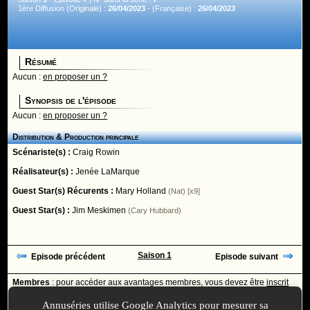
1ère Diffusion (Originale) :
26/04/2023
- (Française) :
26/04/2023
Résumé
Aucun :
en proposer un ?
Synopsis de l'épisode
Aucun :
en proposer un ?
Distribution & Production principale
Scénariste(s) :
Craig Rowin
Réalisateur(s) :
Jenée LaMarque
Guest Star(s) Récurents :
Mary Holland
(Nat) [x9]
Guest Star(s) :
Jim Meskimen
(Cary Hubbard)
Saison 1
Episode précédent
Episode suivant
Membres
: pour accéder aux avantages membres, vous devez être
inscrit
ou
identifié
avec votre login
Annuséries utilise Google Analytics pour mesurer sa