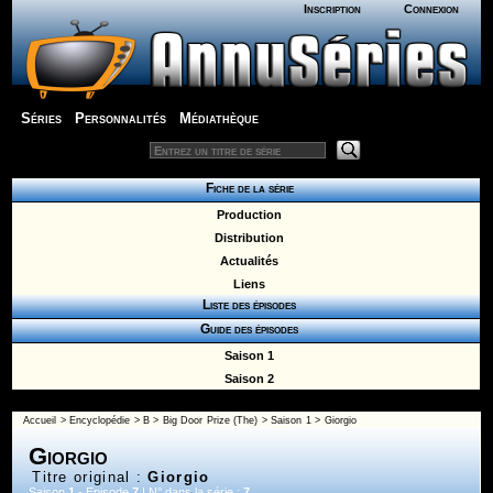
Inscription
Connexion
Séries
Personnalités
Médiathèque
Fiche de la série
Production
Distribution
Actualités
Liens
Liste des épisodes
Guide des épisodes
Saison 1
Saison 2
Accueil
>
Encyclopédie
>
B
>
Big Door Prize (The)
>
Saison 1
> Giorgio
Giorgio
Titre original :
Giorgio
Saison
1
- Episode
7
| N° dans la série :
7