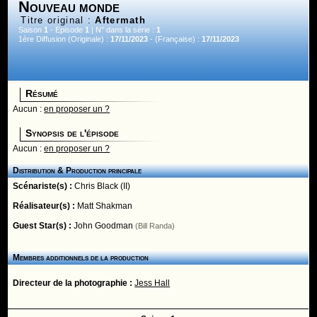
Nouveau monde
Titre original :
Aftermath
Saison
1
- Episode
1
| N° dans la série :
1
1ère Diffusion (Originale) :
17/11/2023
- (Française) :
17/11/2023
Résumé
Aucun :
en proposer un ?
Synopsis de l'épisode
Aucun :
en proposer un ?
Distribution & Production principale
Scénariste(s) :
Chris Black (II)
Réalisateur(s) :
Matt Shakman
Guest Star(s) :
John Goodman
(Bill Randa)
Membres additionnels de la production
Directeur de la photographie :
Jess Hall