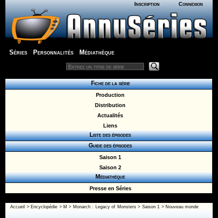
Inscription
Connexion
Séries
Personnalités
Médiathèque
Fiche de la série
Production
Distribution
Actualités
Liens
Liste des épisodes
Guide des épisodes
Saison 1
Saison 2
Médiathèque
Presse en Séries
Accueil
>
Encyclopédie
>
M
>
Monarch : Legacy of Monsters
>
Saison 1
> Nouveau monde