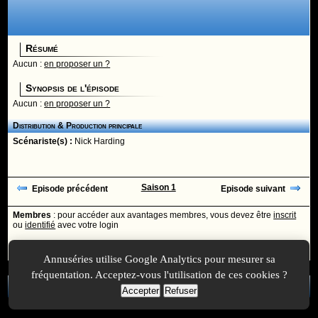
Résumé
Aucun :
en proposer un ?
Synopsis de l'épisode
Aucun :
en proposer un ?
Distribution & Production principale
Scénariste(s) :
Nick Harding
Saison 1
Episode précédent
Episode suivant
Membres
: pour accéder aux avantages membres, vous devez être
inscrit
ou
identifié
avec votre login
Ajoutée le :
30/11/-0001 à 00:00 -
Mise à jour le :
24/03/2024 à 16:33
Annuséries utilise Google Analytics pour mesurer sa
fréquentation. Acceptez-vous l'utilisation de ces cookies ?
A Propos
-
Plan
-
Contactez-nous
-
A-Suivre.org
-
Mentions légales
-
Accepter
Refuser