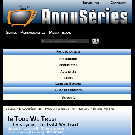
Inscription
Connexion
Séries
Personnalités
Médiathèque
Fiche de la série
Production
Distribution
Actualités
Liens
Liste des épisodes
Guide des épisodes
Saison 1
Accueil
>
Encyclopédie
>
B
>
Byrds of Paradise (The)
>
Saison 1
> In Todd We Trust
In Todd We Trust
Titre original :
In Todd We Trust
Saison
1
- Episode
6
| N° dans la série :
6
1ère Diffusion (Originale) :
07/04/1994