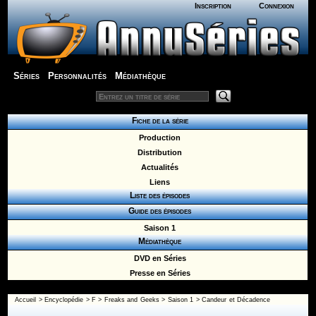
Inscription
Connexion
Séries
Personnalités
Médiathèque
Fiche de la série
Production
Distribution
Actualités
Liens
Liste des épisodes
Guide des épisodes
Saison 1
Médiathèque
DVD en Séries
Presse en Séries
Accueil
>
Encyclopédie
>
F
>
Freaks and Geeks
>
Saison 1
> Candeur et Décadence