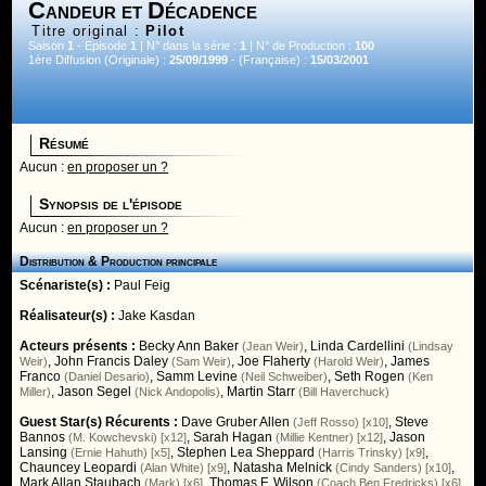
Candeur et Décadence
Titre original :
Pilot
Saison
1
- Episode
1
| N° dans la série :
1
| N° de Production :
100
1ère Diffusion (Originale) :
25/09/1999
- (Française) :
15/03/2001
Résumé
Aucun :
en proposer un ?
Synopsis de l'épisode
Aucun :
en proposer un ?
Distribution & Production principale
Scénariste(s) :
Paul Feig
Réalisateur(s) :
Jake Kasdan
Acteurs présents :
Becky Ann Baker
,
Linda Cardellini
(Jean Weir)
(Lindsay
,
John Francis Daley
,
Joe Flaherty
,
James
Weir)
(Sam Weir)
(Harold Weir)
Franco
,
Samm Levine
,
Seth Rogen
(Daniel Desario)
(Neil Schweiber)
(Ken
,
Jason Segel
,
Martin Starr
Miller)
(Nick Andopolis)
(Bill Haverchuck)
Guest Star(s) Récurents :
Dave Gruber Allen
,
Steve
(Jeff Rosso) [x10]
Bannos
,
Sarah Hagan
,
Jason
(M. Kowchevski) [x12]
(Millie Kentner) [x12]
Lansing
,
Stephen Lea Sheppard
,
(Ernie Hahuth) [x5]
(Harris Trinsky) [x9]
Chauncey Leopardi
,
Natasha Melnick
,
(Alan White) [x9]
(Cindy Sanders) [x10]
Mark Allan Staubach
,
Thomas F. Wilson
(Mark) [x6]
(Coach Ben Fredricks) [x6]