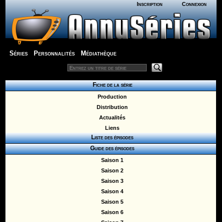
Inscription
Connexion
Séries
Personnalités
Médiathèque
Fiche de la série
Production
Distribution
Actualités
Liens
Liste des épisodes
Guide des épisodes
Saison 1
Saison 2
Saison 3
Saison 4
Saison 5
Saison 6