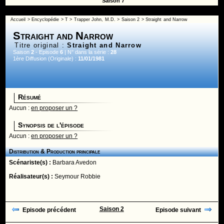
Saison 7
Accueil
>
Encyclopédie
>
T
>
Trapper John, M.D.
>
Saison 2
> Straight and Narrow
Straight and Narrow
Titre original :
Straight and Narrow
Saison
2
- Episode
6
| N° dans la série :
28
1ère Diffusion (Originale) :
11/01/1981
Résumé
Aucun :
en proposer un ?
Synopsis de l'épisode
Aucun :
en proposer un ?
Distribution & Production principale
Scénariste(s) :
Barbara Avedon
Réalisateur(s) :
Seymour Robbie
Saison 2
Episode précédent
Episode suivant