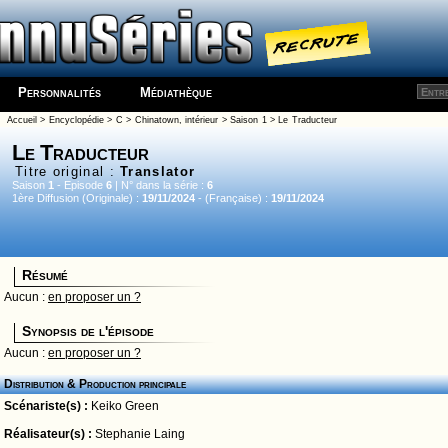
Personnalités
Médiathèque
Accueil
>
Encyclopédie
>
C
>
Chinatown, intérieur
>
Saison 1
> Le Traducteur
Le Traducteur
Titre original :
Translator
Saison
1
- Episode
6
| N° dans la série :
6
1ère Diffusion (Originale) :
19/11/2024
- (Française) :
19/11/2024
Résumé
Aucun :
en proposer un ?
Synopsis de l'épisode
Aucun :
en proposer un ?
Distribution & Production principale
Scénariste(s) :
Keiko Green
Réalisateur(s) :
Stephanie Laing