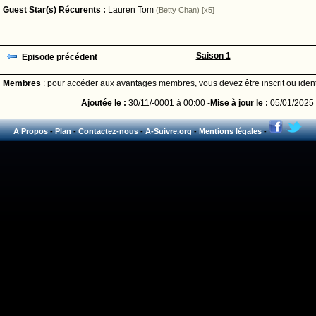
Guest Star(s) Récurents :
Lauren Tom
(Betty Chan) [x5]
Saison 1
Episode précédent
Membres
: pour accéder aux avantages membres, vous devez être
inscrit
ou
ident
Ajoutée le :
30/11/-0001 à 00:00 -
Mise à jour le :
05/01/2025 
A Propos
-
Plan
-
Contactez-nous
-
A-Suivre.org
-
Mentions légales
-